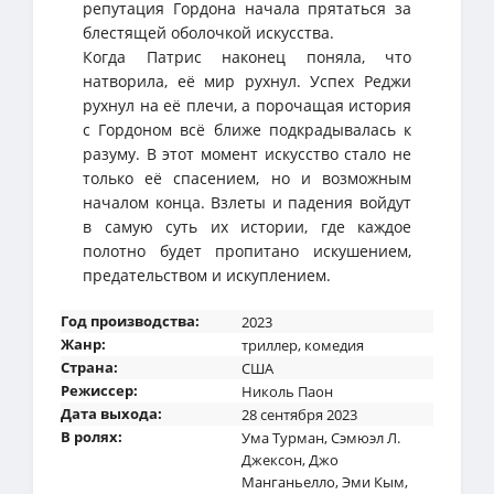
репутация Гордона начала прятаться за
блестящей оболочкой искусства.
Когда Патрис наконец поняла, что
натворила, её мир рухнул. Успех Реджи
рухнул на её плечи, а порочащая история
с Гордоном всё ближе подкрадывалась к
разуму. В этот момент искусство стало не
только её спасением, но и возможным
началом конца. Взлеты и падения войдут
в самую суть их истории, где каждое
полотно будет пропитано искушением,
предательством и искуплением.
Год производства:
2023
Жанр:
триллер
,
комедия
Страна:
США
Режиссер:
Николь Паон
Дата выхода:
28 сентября 2023
В ролях:
Ума Турман
,
Сэмюэл Л.
Джексон
,
Джо
Манганьелло
,
Эми Кым
,