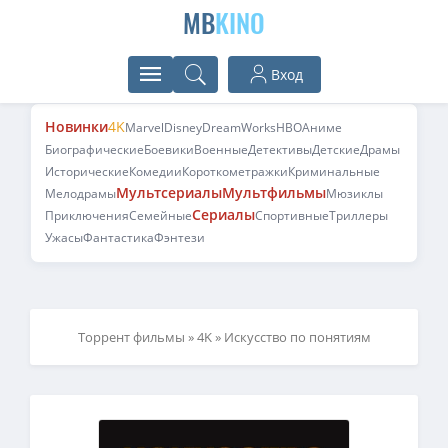
MB
KINO
Вход
Новинки
4K
Marvel
Disney
DreamWorks
HBO
Аниме
Биографические
Боевики
Военные
Детективы
Детские
Драмы
Исторические
Комедии
Короткометражки
Криминальные
Мультсериалы
Мультфильмы
Мелодрамы
Мюзиклы
Сериалы
Приключения
Семейные
Спортивные
Триллеры
Ужасы
Фантастика
Фэнтези
Торрент фильмы
»
4K
» Искусство по понятиям