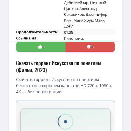
Деби Мейзар
,
Николай
Цанков
,
Александр
Соковиков
,
Дженнифер
Ким
,
Майя Хоук
,
Майк
Дойл
Продолжительность:
01:38
Ссылка на:
Кинопоиск
3
3
Скачать торрент Искусство по понятиям
(Фильм, 2023)
Скачать торрент Искусство по понятиям
бесплатно в хорошем качестве HD 720p, 1080p,
4K — без регистрации.
Скачать торрент — Искусство по понятиям / The Kill Room (20
Искусство по понятиям / The Kill Room (Николь Паон / Nicol P
1080p — Искусство по понятиям / The Kill Room (Николь Паон / N