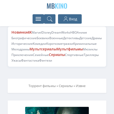
MB
KINO
Вход
Новинки
4K
Marvel
Disney
DreamWorks
HBO
Аниме
Биографические
Боевики
Военные
Детективы
Детские
Драмы
Исторические
Комедии
Короткометражки
Криминальные
Мультсериалы
Мультфильмы
Мелодрамы
Мюзиклы
Сериалы
Приключения
Семейные
Спортивные
Триллеры
Ужасы
Фантастика
Фэнтези
Торрент фильмы
»
Сериалы
» Извне