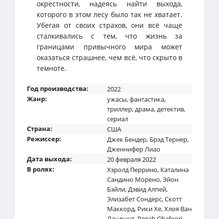
окрестности, надеясь найти выхода,
которого в этом лесу было так не хватает.
Убегая от своих страхов, они всё чаще
сталкивались с тем, что жизнь за
границами привычного мира может
оказаться страшнее, чем всё, что скрыто в
темноте.
Год производства:
2022
Жанр:
ужасы
,
фантастика
,
триллер
,
драма
,
детектив
,
сериал
Страна:
США
Режиссер:
Джек Бендер
,
Брэд Тернер
,
Дженнифер Лиао
Дата выхода:
20 февраля 2022
В ролях:
Хэролд Перрино
,
Каталина
Сандино Морено
,
Эйон
Бэйли
,
Дэвид Алпей
,
Элизабет Сондерс
,
Скотт
Маккорд
,
Рики Хе
,
Хлоя Ван
Ландшут
,
Pegah Ghafoori
,