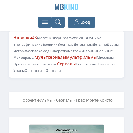
MB
KINO
Вход
Новинки
4K
Marvel
Disney
DreamWorks
HBO
Аниме
Биографические
Боевики
Военные
Детективы
Детские
Драмы
Исторические
Комедии
Короткометражки
Криминальные
Мультсериалы
Мультфильмы
Мелодрамы
Мюзиклы
Сериалы
Приключения
Семейные
Спортивные
Триллеры
Ужасы
Фантастика
Фэнтези
Торрент фильмы
»
Сериалы
» Граф Монте-Кристо