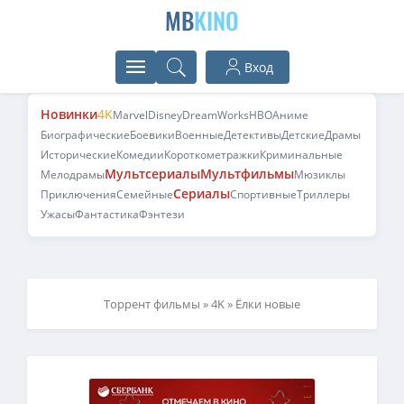
MB
KINO
Вход
Новинки
4K
Marvel
Disney
DreamWorks
HBO
Аниме
Биографические
Боевики
Военные
Детективы
Детские
Драмы
Исторические
Комедии
Короткометражки
Криминальные
Мультсериалы
Мультфильмы
Мелодрамы
Мюзиклы
Сериалы
Приключения
Семейные
Спортивные
Триллеры
Ужасы
Фантастика
Фэнтези
Торрент фильмы
»
4K
» Ёлки новые