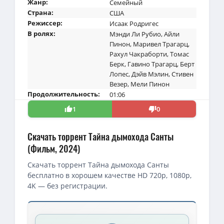
Жанр:
Семейный
Страна:
США
Режиссер:
Исаак Родригес
В ролях:
Мэнди Ли Рубио
,
Айли
Пинон
,
Маривел Трагарц
,
Рахул Чакраборти
,
Томас
Берк
,
Гавино Трагарц
,
Берт
Лопес
,
Дэйв Мэлин
,
Стивен
Везер
,
Мели Пинон
Продолжительность:
01:06
1
0
Скачать торрент Тайна дымохода Санты
(Фильм, 2024)
Скачать торрент Тайна дымохода Санты
бесплатно в хорошем качестве HD 720p, 1080p,
4K — без регистрации.