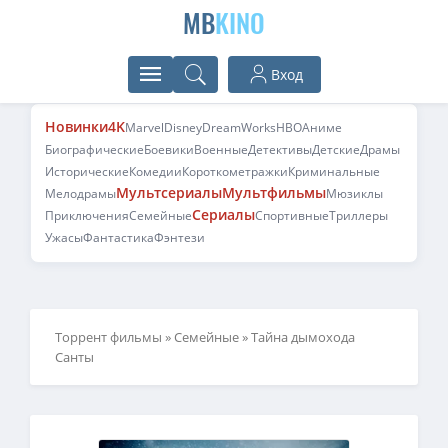
MB
KINO
Вход
Новинки
4K
Marvel
Disney
DreamWorks
HBO
Аниме
Биографические
Боевики
Военные
Детективы
Детские
Драмы
Исторические
Комедии
Короткометражки
Криминальные
Мультсериалы
Мультфильмы
Мелодрамы
Мюзиклы
Сериалы
Приключения
Семейные
Спортивные
Триллеры
Ужасы
Фантастика
Фэнтези
Торрент фильмы
»
Семейные
» Тайна дымохода
Санты