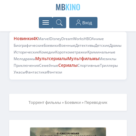
MB
KINO
Вход
Новинки
4K
Marvel
Disney
DreamWorks
HBO
Аниме
Биографические
Боевики
Военные
Детективы
Детские
Драмы
Исторические
Комедии
Короткометражки
Криминальные
Мультсериалы
Мультфильмы
Мелодрамы
Мюзиклы
Сериалы
Приключения
Семейные
Спортивные
Триллеры
Ужасы
Фантастика
Фэнтези
Торрент фильмы
»
Боевики
» Переводчик