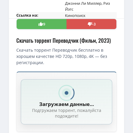
Джонни Ли Миллер
,
Риз
Йэтс
Ссылка на:
Кинопоиск
9
-3
Скачать торрент Переводчик (Фильм, 2023)
Скачать торрент Переводчик бесплатно в
хорошем качестве HD 720p, 1080p, 4K — без
регистрации.
Скачать торрент — Переводчик / The Covenant (2023)
BDRip — Переводчик / Guy Ritchie's the Covenant / The Covenant
Переводчик / The Covenant (Гай Ричи / Guy Ritchie) [2023, Вел
Загружаем данные…
1080p — Переводчик / The Covenant (Гай Ричи / Guy Ritchie) [20
Подгружаем торрент, пожалуйста
4K — Переводчик / The Covenant (Гай Ричи / Guy Ritchie) [2023
подождите!
Переводчик / Guy Ritchie's the Covenant / The Covenant (Гай Р
1080p — Переводчик / The Covenant (Гай Ричи / Guy Ritchie) [20