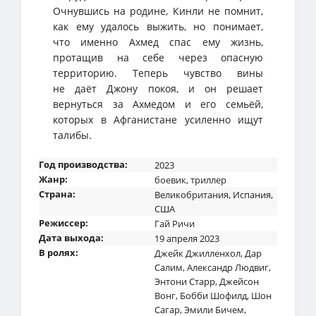
Очнувшись на родине, Кинли не помнит,
как ему удалось выжить, но понимает,
что именно Ахмед спас ему жизнь,
протащив на себе через опасную
территорию. Теперь чувство вины
не даёт Джону покоя, и он решает
вернуться за Ахмедом и его семьёй,
которых в Афганистане усиленно ищут
талибы.
Год производства:
2023
Жанр:
боевик
,
триллер
Страна:
Великобритания
,
Испания
,
США
Режиссер:
Гай Ричи
Дата выхода:
19 апреля 2023
В ролях:
Джейк Джилленхол
,
Дар
Салим
,
Александр Людвиг
,
Энтони Старр
,
Джейсон
Вонг
,
Бобби Шофилд
,
Шон
Сагар
,
Эмили Бичем
,