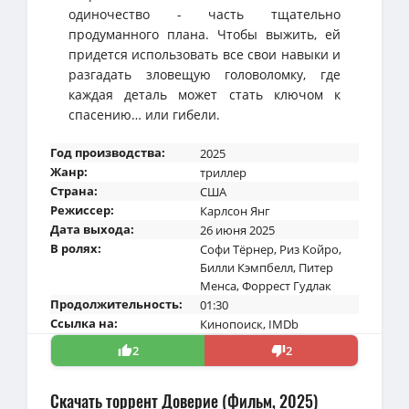
одиночество - часть тщательно
продуманного плана. Чтобы выжить, ей
придется использовать все свои навыки и
разгадать зловещую головоломку, где
каждая деталь может стать ключом к
спасению… или гибели.
Год производства:
2025
Жанр:
триллер
Страна:
США
Режиссер:
Карлсон Янг
Дата выхода:
26 июня 2025
В ролях:
Софи Тёрнер
,
Риз Койро
,
Билли Кэмпбелл
,
Питер
Менса
,
Форрест Гудлак
Продолжительность:
01:30
Ссылка на:
Кинопоиск
,
IMDb
2
2
Скачать торрент Доверие (Фильм, 2025)