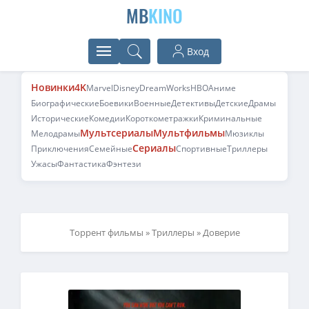
MB
KINO
Вход
Новинки
4K
Marvel
Disney
DreamWorks
HBO
Аниме
Биографические
Боевики
Военные
Детективы
Детские
Драмы
Исторические
Комедии
Короткометражки
Криминальные
Мультсериалы
Мультфильмы
Мелодрамы
Мюзиклы
Сериалы
Приключения
Семейные
Спортивные
Триллеры
Ужасы
Фантастика
Фэнтези
Торрент фильмы
»
Триллеры
» Доверие