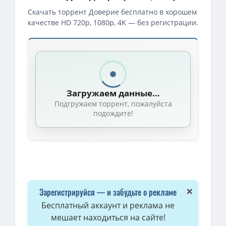
Скачать торрент Доверие бесплатно в хорошем
качестве HD 720p, 1080p, 4K — без регистрации.
Скачать торрент — Доверие / Trust (2025)
1080p — Доверие / Trust [ONA] [JAP+Sub] [2025, приключения, W
Доверие / Trust (2025) WEB-DLRip | D | Dragon Studio
(1.46 GB, с
Загружаем данные…
1080p — Доверие / Trust (2025) Telecine [H.264/1080p] [MVO] [AD
Подгружаем торрент, пожалуйста
Доверие / Trust (2025) Telecine [MVO] [AD]
(1.37 GB)
подождите!
×
Зарегистрируйся — и забудьте о рекламе
Бесплатный аккаунт и реклама не
мешает находиться на сайте!