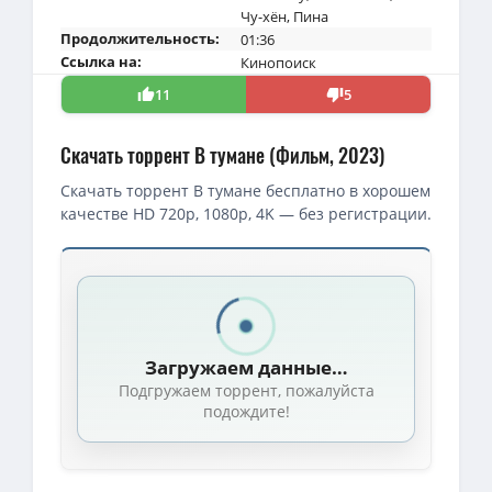
Чу-хён
,
Пина
Продолжительность:
01:36
Ссылка на:
Кинопоиск
11
5
Скачать торрент В тумане (Фильм, 2023)
Скачать торрент В тумане бесплатно в хорошем
качестве HD 720p, 1080p, 4K — без регистрации.
Скачать торрент — В тумане / Talchul: peurojekteu sailleonseu
1080p — В тумане / Talchul: peurojekteu sailleonseu / Talchul: Pr
В тумане / Проект «Тишина» / Talchul: peurojekteu sailleonseu / 
Загружаем данные…
1080p — В тумане / Talchul: peurojekteu sailleonseu / Talchul: Pr
Подгружаем торрент, пожалуйста
1080p — В тумане (Проект «Тишина») / Talchul: peurojekteu sailleo
подождите!
BDRip — В тумане (Проект «Тишина») / Talchul: peurojekteu sailleo
720p — В тумане / Talchul: peurojekteu sailleonseu / Talchul: Proj