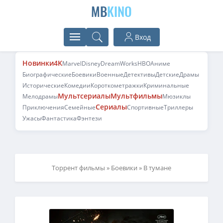
MB
KINO
Вход
Новинки
4K
Marvel
Disney
DreamWorks
HBO
Аниме
Биографические
Боевики
Военные
Детективы
Детские
Драмы
Исторические
Комедии
Короткометражки
Криминальные
Мультсериалы
Мультфильмы
Мелодрамы
Мюзиклы
Сериалы
Приключения
Семейные
Спортивные
Триллеры
Ужасы
Фантастика
Фэнтези
Торрент фильмы
»
Боевики
» В тумане