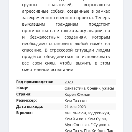
группы спасателей, вырываются
агрессивные собаки, созданные в рамках
засекреченного военного проекта. Теперь
выжившим гражданам предстоит
противостоять не только хаосу аварии, но
и безжалостным созданиям, которым
необходимо остановить любой намёк на
спасение. В стрессовой ситуации людям
придётся объединиться и использовать
все свои силы, чтобы выжить в этом
смертельном испытании.
Год производства:
2023
Жанр:
фантастика
,
боевик
,
ужасы
Страна:
Корея Южная
Режиссер:
Ким Тхэ-гон
Дата выхода:
21 мая 2023
В ролях:
Ли Сон-гюн
,
Чу Джи-хун
,
Ким Хи-вон
,
Ким Су-ан
,
Мун Сон-гын
,
Е Су-джон
,
Ким Тхэ-у
,
Пак Хи-бон
,
Пак