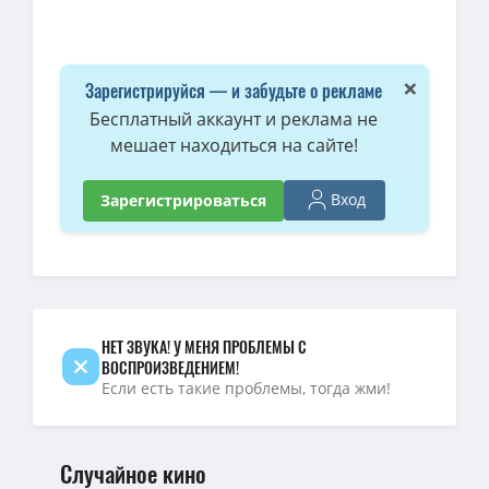
BDRip — В тумане / Talchul: peurojekteu sailleonseu / Talchul: Pro
4K — В тумане (Проект «Тишина») / Talchul: peurojekteu sailleonse
BDRip — В тумане (Проект «Тишина») / Talchul: peurojekteu sailleo
×
Зарегистрируйся — и забудьте о рекламе
720p — В тумане (Проект «Тишина») / Talchul: peurojekteu sailleons
Бесплатный аккаунт и реклама не
мешает находиться на сайте!
1080p — В тумане (Проект «Тишина») / Talchul: peurojekteu sailleo
Вход
Зарегистрироваться
НЕТ ЗВУКА! У МЕНЯ ПРОБЛЕМЫ С
ВОСПРОИЗВЕДЕНИЕМ!
Если есть такие проблемы, тогда жми!
Случайное кино