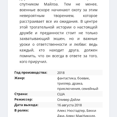
спутником Майлза. Тем не менее,
военные вскоре начинают охоту за этим
невероятным творением, которое
расстраивает все их ожидания. В центре
этой трогательной истории о настоящей
дружбе и преданности стоит не только
захватывающий экшен, но и важные
уроки о ответственности и любви: ведь
каждый, кто находит друга, должен
помнить, что он всегда в ответе за того,
кого приручил.
Год производства:
2018
Жанр:
фантастика
,
боевик
,
триллер
,
драма
,
приключения
,
семейный
Страна:
США
Режиссер:
Оливер Дэйли
Дата выхода:
16 августа 2018
В ролях:
Алекс Нюстадтер
,
Бекки
Джи
,
Алекс МакНиколл
,