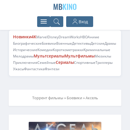
MB
KINO
Вход
Новинки
4K
Marvel
Disney
DreamWorks
HBO
Аниме
Биографические
Боевики
Военные
Детективы
Детские
Драмы
Исторические
Комедии
Короткометражки
Криминальные
Мультсериалы
Мультфильмы
Мелодрамы
Мюзиклы
Сериалы
Приключения
Семейные
Спортивные
Триллеры
Ужасы
Фантастика
Фэнтези
Торрент фильмы
»
Боевики
» Аксель