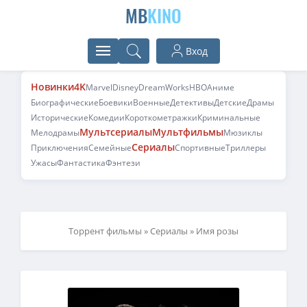
MB
KINO
Вход
Новинки
4K
Marvel
Disney
DreamWorks
HBO
Аниме
Биографические
Боевики
Военные
Детективы
Детские
Драмы
Исторические
Комедии
Короткометражки
Криминальные
Мультсериалы
Мультфильмы
Мелодрамы
Мюзиклы
Сериалы
Приключения
Семейные
Спортивные
Триллеры
Ужасы
Фантастика
Фэнтези
Торрент фильмы
»
Сериалы
» Имя розы