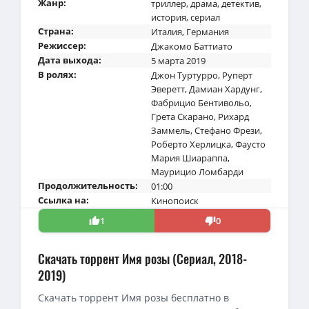
Жанр:
триллер
,
драма
,
детектив
,
история
,
сериал
Страна:
Италия
,
Германия
Режиссер:
Джакомо Баттиато
Дата выхода:
5 марта 2019
В ролях:
Джон Туртурро
,
Руперт
Эверетт
,
Дамиан Хардунг
,
Фабрицио Бентивольо
,
Грета Скарано
,
Рихард
Заммель
,
Стефано Фрези
,
Роберто Херлицка
,
Фаусто
Мария Шиараппа
,
Маурицио Ломбарди
Продолжительность:
01:00
Ссылка на:
Кинопоиск
1
0
Скачать торрент Имя розы (Сериал, 2018-
2019)
Скачать торрент Имя розы бесплатно в