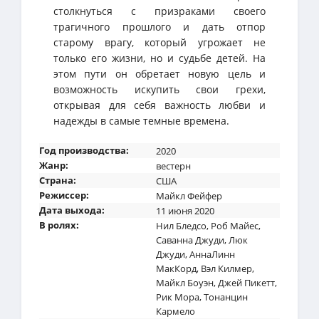
столкнуться с призраками своего
трагичного прошлого и дать отпор
старому врагу, который угрожает не
только его жизни, но и судьбе детей. На
этом пути он обретает новую цель и
возможность искупить свои грехи,
открывая для себя важность любви и
надежды в самые темные времена.
Год производства:
2020
Жанр:
вестерн
Страна:
США
Режиссер:
Майкл Фейфер
Дата выхода:
11 июня 2020
В ролях:
Нил Бледсо
,
Роб Майес
,
Саванна Джуди
,
Люк
Джуди
,
АннаЛинн
МакКорд
,
Вэл Килмер
,
Майкл Боуэн
,
Джей Пикетт
,
Рик Мора
,
Тонанцин
Кармело