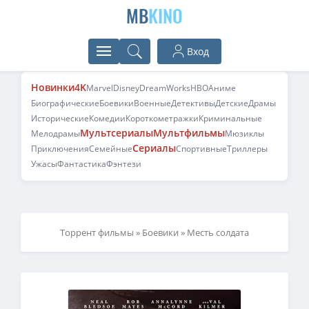
MB
KINO
Вход
Новинки
4K
Marvel
Disney
DreamWorks
HBO
Аниме
Биографические
Боевики
Военные
Детективы
Детские
Драмы
Исторические
Комедии
Короткометражки
Криминальные
Мультсериалы
Мультфильмы
Мелодрамы
Мюзиклы
Сериалы
Приключения
Семейные
Спортивные
Триллеры
Ужасы
Фантастика
Фэнтези
Торрент фильмы
»
Боевики
» Месть солдата