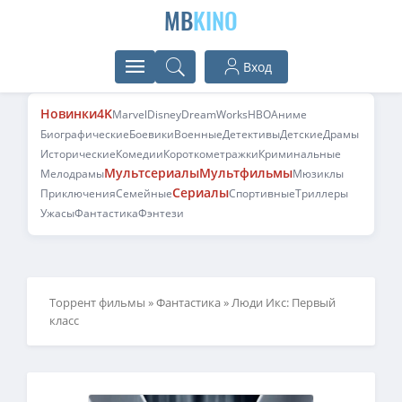
MB
KINO
Вход
Новинки
4K
Marvel
Disney
DreamWorks
HBO
Аниме
Биографические
Боевики
Военные
Детективы
Детские
Драмы
Исторические
Комедии
Короткометражки
Криминальные
Мультсериалы
Мультфильмы
Мелодрамы
Мюзиклы
Сериалы
Приключения
Семейные
Спортивные
Триллеры
Ужасы
Фантастика
Фэнтези
Торрент фильмы
»
Фантастика
» Люди Икс: Первый
класс