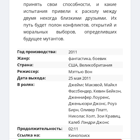
принять свои способности, и какие
испытания привели к расколу между
двумя некогда близкими друзьями. Их
путь будет полон конфликтов, открытий и
моральных выборов, определивших
будущее мутантов.
Год производства:
2011
Жанр:
фантастика
,
боевик
Страна:
США
,
Великобритания
Режиссер:
Мэттью Вон
Дата выхода:
25 мая 2011
В ролях:
Джеймс Макэвой
,
Майкл
Фассбендер
,
Кевин Бейкон
,
Дженнифер Лоуренс
,
Дженьюэри Джонс
,
Роуз
Бирн
,
Оливер Платт
,
Николас Холт
,
Зои Кравиц
,
Калеб Лэндри Джонс
Продолжительность:
02:11
Ссылка на:
Кинопоиск