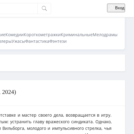
Вход
кие
Комедии
Короткометражки
Криминальные
Мелодрамы
ллеры
Ужасы
Фантастика
Фэнтези
 2024)
тставке и мастер своего дела, возвращается в игру.
ым: устранить главу вражеского синдиката. Однако,
 Вильборга, молодого и импульсивного стрелка, чья