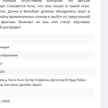
я полным отсутствием контроля. Их миссия
оре становится ясно, что они пешки в чужой игре.
гол, Дэнни и Вильборг должны объединить опыт и
войну криминальных кланов и выйти из смертельной
х врагами. Выживут ли они, или станут жертвами
й расправы?
медия
кобритания
ст
025
альц
,
Люси Лью
,
Купер Хоффман
,
Десмонд Иствуд
,
Райан
нд
,
Энн Акин
,
Джеймс Эдлин
к
,
IMDb