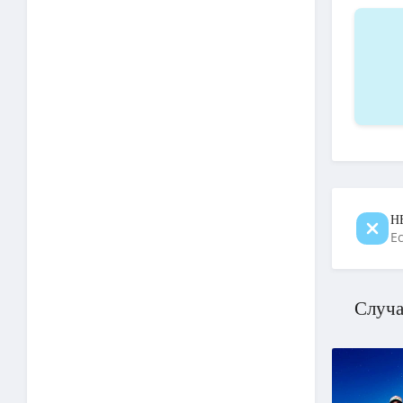
Н
Е
Случа