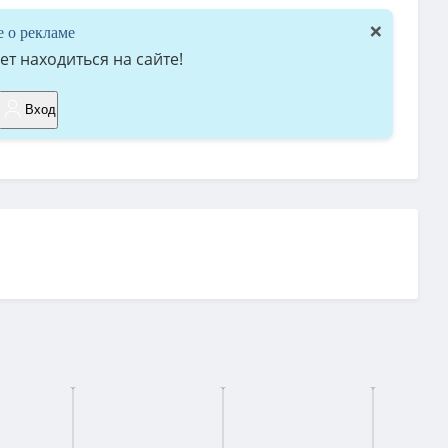
×
е о рекламе
т находиться на сайте!
Вход