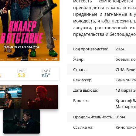
меткость компенсируетс
превращается в хаос, и вск
Преданные и загнанные в у
молодость, чтобы пережить 
ловушки, расставленной и
предательства и беспощадно
Год производства:
2024
Жанр:
боевик
,
ко
Страна:
США
,
Вели
IMDB
САЙТ
1
1
4
5.3
Режиссер:
Саймон Уэ
Дата выхода:
13 марта 2
В ролях:
Кристоф В
Макпарла
Продолжительность:
01:44
Ссылка на:
Кинопоис