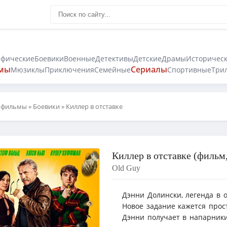
афические
Боевики
Военные
Детективы
Детские
Драмы
Историчес
мы
Сериалы
Мюзиклы
Приключения
Семейные
Спортивные
Три
 фильмы
»
Боевики
» Киллер в отставке
Киллер в отставке (фильм,
Old Guy
Дэнни Долински, легенда в о
Новое задание кажется прост
Дэнни получает в напарники