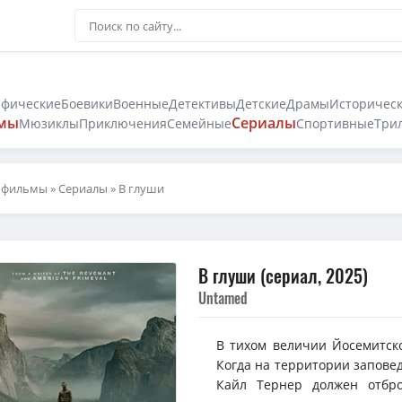
афические
Боевики
Военные
Детективы
Детские
Драмы
Историчес
мы
Сериалы
Мюзиклы
Приключения
Семейные
Спортивные
Три
 фильмы
»
Сериалы
» В глуши
В глуши (сериал, 2025)
Untamed
В тихом величии Йосемитско
Когда на территории заповед
Кайл Тернер должен отбро