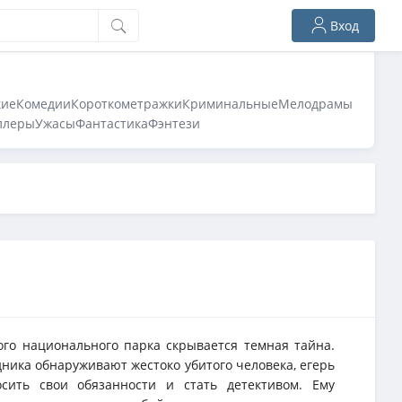
Вход
кие
Комедии
Короткометражки
Криминальные
Мелодрамы
ллеры
Ужасы
Фантастика
Фэнтези
го национального парка скрывается темная тайна.
ника обнаруживают жестоко убитого человека, егерь
сить свои обязанности и стать детективом. Ему