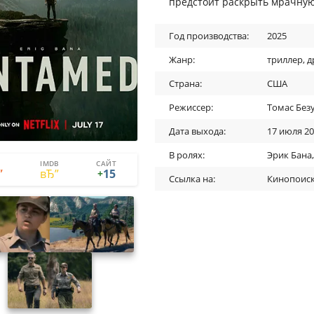
предстоит раскрыть мрачную 
Год производства:
2025
Жанр:
триллер
,
д
Страна:
США
Режиссер:
Томас Без
Дата выхода:
17 июля 2
В ролях:
Эрик Бана
IMDB
САЙТ
15
0
15
+
Ссылка на:
Кинопоис