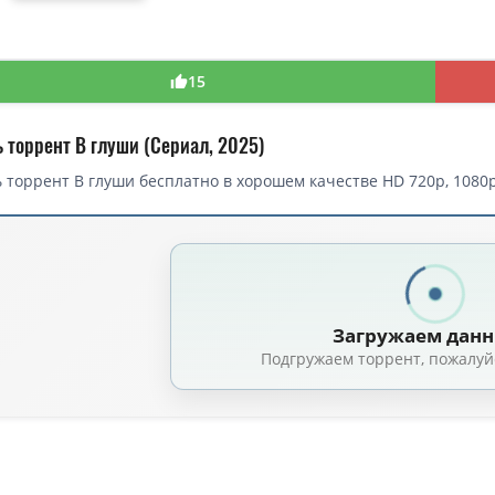
15
 торрент В глуши (Сериал, 2025)
 торрент В глуши бесплатно в хорошем качестве HD 720p, 1080p
торрент — В глуши / Untamed / Сезон: 01 (2025)
В глуши / Неукротимый / Untamed / Сезон: 1 / Серии: 1-6 из 6 (Томас Без
/ Неукротимый / Untamed / Сезон: 1 / Серии: 1-6 из 6 (Томас Безуча, Нис
Загружаем дан
 глуши / Неукротимый / Untamed / Сезон: 1 / Серии: 1-6 из 6 (Томас Без
Подгружаем торрент, пожалуй
луши / Неукротимый / Untamed / Сезон: 1 / Серии: 1-6 из 6 (Томас Безуча
 глуши / Неукротимый / Untamed (2025) WEB-DL [H.264/720p] (сезон 1, с
/ Неукротимый / Untamed [S01] (2025) WEB-DLRip-AVC от DoMiNo & селе
В глуши / Неукротимый / Untamed [S01] (2025) WEB-DL 1080p | Red Head