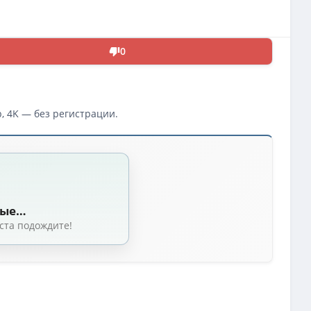
0
, 4K — без регистрации.
уча, Ниса Хардиман, Ник Мерфи) [2025, США, триллер, драма, криминал, д
а Хардиман, Ник Мерфи) [2025, США, триллер, драма, криминал, детектив, 
ные…
уча, Ниса Хардиман, Ник Мерфи) [2025, США, триллер, драма, криминал, д
ста подождите!
, Ниса Хардиман, Ник Мерфи) [2025, США, триллер, драма, криминал, детект
ерии 1-6 из 6) TVShows, Red Head Sound
(6.19 GB, сидов: 23)
зень | Red Head Sound
(4.07 GB, сидов: 20)
 Sound, LostFilm, TVShows
(13.21 GB, сидов: 18)