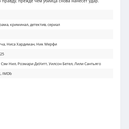
правду, прежде чем убийца снова нанесет удар.
рама
,
криминал
,
детектив
,
сериал
уча
,
Ниса Хардиман
,
Ник Мерфи
025
,
Сэм Нил
,
Розмари ДеУитт
,
Уилсон Бетел
,
Лили Сантьяго
к
,
IMDb