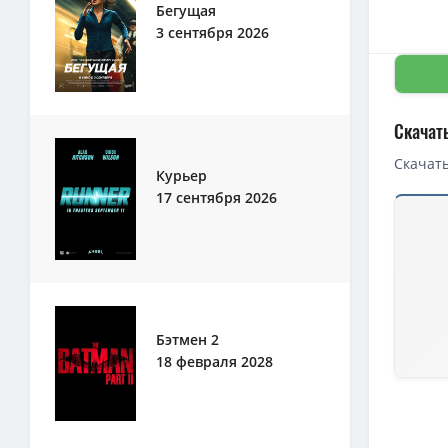
Бегущая
3 сентября 2026
Скачать
Скачать
Курьер
17 сентября 2026
Скачать 
1080p — 
В глуши 
720p — В
4K — В г
Бэтмен 2
18 февраля 2028
720p — В
В глуши 
1080p — 