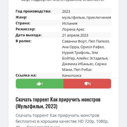
Год производства:
2023
Жанр:
мультфильм
,
приключения
Страна:
Испания
Режиссер:
Лорена Арес
Дата выхода:
21 апреля 2023
В ролях:
Саванна Форт
,
Пеп Папелл
,
Ана Орра
,
Ориол Рафел
,
Нурия Трифоль
,
Эли
Бойтер
,
Алейкс Эстаделья
,
Джемма Ибаньес
,
Сержи
Мани
,
Пеп Рибас
Ссылка на:
Кинопоиск
1
0
Скачать торрент Как приручить монстров
(Мультфильм, 2023)
Скачать торрент Как приручить монстров
бесплатно в хорошем качестве HD 720p, 1080p,