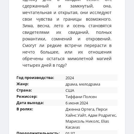
сдержанный и замкнутый, она,
мечтательная и открытая, они исследуют
свои чувства и границы возможного.
Зима, весна, лето и осень становятся
свидетелями их свиданий, полных
романтики, сомнений и откровений.
Смогут ли редкие встречи перерасти в
нечто большее, или их отношения
обречены остаться мимолетной магией
четырех дней в году?
Год производства:
2024
Жанр:
драма
,
мелодрама
Страна:
США
Режиссер:
Тиффани Полсен
Дата выхода:
6 июня 2024
В ролях:
Дженна Ортега
,
Перси
Хайнс Уайт
,
Адам Родригес
,
Марисоль Николс
,
Elias
Kacavas
Продолжительность:
01:37