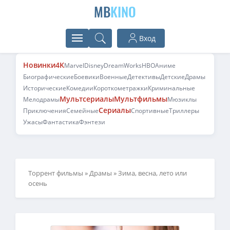
MB
KINO
Вход
Новинки
4K
Marvel
Disney
DreamWorks
HBO
Аниме
Биографические
Боевики
Военные
Детективы
Детские
Драмы
Исторические
Комедии
Короткометражки
Криминальные
Мультсериалы
Мультфильмы
Мелодрамы
Мюзиклы
Сериалы
Приключения
Семейные
Спортивные
Триллеры
Ужасы
Фантастика
Фэнтези
Торрент фильмы
»
Драмы
» Зима, весна, лето или
осень