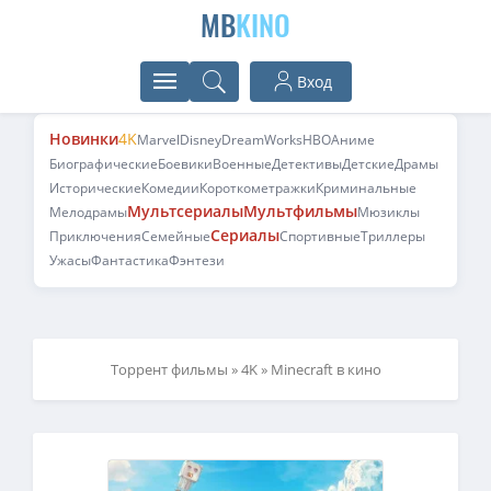
MB
KINO
Вход
Новинки
4K
Marvel
Disney
DreamWorks
HBO
Аниме
Биографические
Боевики
Военные
Детективы
Детские
Драмы
Исторические
Комедии
Короткометражки
Криминальные
Мультсериалы
Мультфильмы
Мелодрамы
Мюзиклы
Сериалы
Приключения
Семейные
Спортивные
Триллеры
Ужасы
Фантастика
Фэнтези
Торрент фильмы
»
4K
» Minecraft в кино