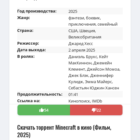
Год производства:
2025
Жанр:
фэнтези
,
боевик
,
приключения
,
семейный
Страна:
США
,
Швеция
,
Великобритания
Режиссер:
Джаред Хесс
Дата выхода:
2 апреля 2025
В ролях:
Даниэль Брукс
,
Кейт
МакКиннон
,
Джемейн
Клемент
,
Джейсон Момоа
,
Джек Блэк
,
Дженнифер
Кулидж
,
Эмма Майерс
,
Себастьян Юджин Хансен
Продолжительность:
01:41
Ссылка на:
Кинопоиск
,
IMDb
54
22
Скачать торрент Minecraft в кино (Фильм,
2025)