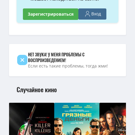
720p — Minecraft в кино / A Minecraft Movie (2025) WEB-DL 720p
Вход
Зарегистрироваться
720p — Minecraft в кино / A Minecraft Movie (2025) BDRip 720p о
Minecraft в кино / A Minecraft Movie (2025) WEB-DLRip от ELEKT
1080p — Minecraft в кино / A Minecraft Movie (2025) WEB-DL [H.
НЕТ ЗВУКА! У МЕНЯ ПРОБЛЕМЫ С
ВОСПРОИЗВЕДЕНИЕМ!
Если есть такие проблемы, тогда жми!
Случайное кино