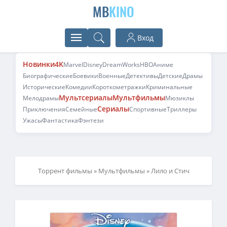
MB
KINO
Вход
Новинки
4K
Marvel
Disney
DreamWorks
HBO
Аниме
Биографические
Боевики
Военные
Детективы
Детские
Драмы
Исторические
Комедии
Короткометражки
Криминальные
Мультсериалы
Мультфильмы
Мелодрамы
Мюзиклы
Сериалы
Приключения
Семейные
Спортивные
Триллеры
Ужасы
Фантастика
Фэнтези
Торрент фильмы
»
Мультфильмы
» Лило и Стич