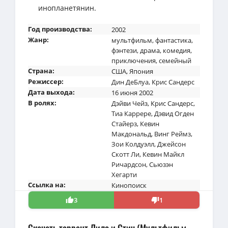
инопланетянин.
Год производства:
2002
Жанр:
мультфильм
,
фантастика
,
фэнтези
,
драма
,
комедия
,
приключения
,
семейный
Страна:
США
,
Япония
Режиссер:
Дин ДеБлуа
,
Крис Сандерс
Дата выхода:
16 июня 2002
В ролях:
Дэйви Чейз
,
Крис Сандерс
,
Тиа Каррере
,
Дэвид Огден
Стайерз
,
Кевин
Макдональд
,
Винг Реймз
,
Зои Колдуэлл
,
Джейсон
Скотт Ли
,
Кевин Майкл
Ричардсон
,
Сьюзэн
Хегарти
Ссылка на:
Кинопоиск
3
1
Скачать торрент Лило и Стич (Мультфильм,