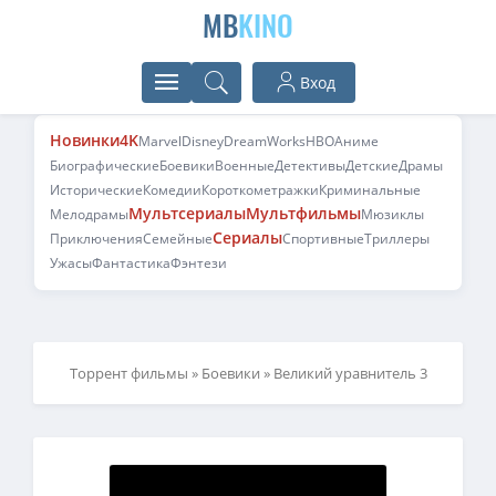
MB
KINO
Вход
Новинки
4K
Marvel
Disney
DreamWorks
HBO
Аниме
Биографические
Боевики
Военные
Детективы
Детские
Драмы
Исторические
Комедии
Короткометражки
Криминальные
Мультсериалы
Мультфильмы
Мелодрамы
Мюзиклы
Сериалы
Приключения
Семейные
Спортивные
Триллеры
Ужасы
Фантастика
Фэнтези
Торрент фильмы
»
Боевики
» Великий уравнитель 3