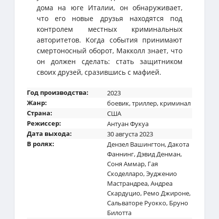
дома на юге Италии, он обнаруживает,
что его новые друзья находятся под
контролем местных криминальных
авторитетов. Когда события принимают
смертоносный оборот, Макколл знает, что
он должен сделать: стать защитником
своих друзей, сразившись с мафией.
Год производства:
2023
Жанр:
боевик
,
триллер
,
криминал
Страна:
США
Режиссер:
Антуан Фукуа
Дата выхода:
30 августа 2023
В ролях:
Дензел Вашингтон
,
Дакота
Фаннинг
,
Дэвид Денман
,
Соня Аммар
,
Гая
Скоделларо
,
Эудженио
Мастрандреа
,
Андреа
Скардуцио
,
Ремо Джироне
,
Сальваторе Руокко
,
Бруно
Билотта