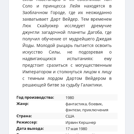
Соло и принцесса Лейя находятся в
Заоблачном Городе, где их неожиданно
захватывает Дарт Вейдер. Тем временем
Люк Скайуокер исследует дремучие
джунгли загадочной планеты Дагоба, где
получил обучение от мудрейшего Джедая
Йоды. Молодой рыцарь пытается освоить
искусство Силы, не подозревая о
надвигающихся испытаниях: ему
предстоит сразиться с могущественным
Императором и столкнуться лицом к лицу
с темным лордом Дартом Вейдером в
решающей битве за судьбу Галактики.
Год производства:
1980
Жанр:
фантастика
,
боевик
,
фэнтези
,
приключения
Страна:
США
Режиссер:
Ирвин Кершнер
Дата выхода:
17 мая 1980