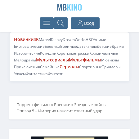
MB
KINO
Вход
Новинки
4K
Marvel
Disney
DreamWorks
HBO
Аниме
Биографические
Боевики
Военные
Детективы
Детские
Драмы
Исторические
Комедии
Короткометражки
Криминальные
Мультсериалы
Мультфильмы
Мелодрамы
Мюзиклы
Сериалы
Приключения
Семейные
Спортивные
Триллеры
Ужасы
Фантастика
Фэнтези
Торрент фильмы
»
Боевики
» Звездные войны:
Эпизод 5 – Империя наносит ответный удар