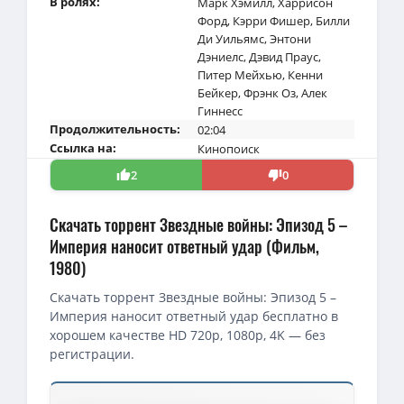
В ролях:
Марк Хэмилл
,
Харрисон
Форд
,
Кэрри Фишер
,
Билли
Ди Уильямс
,
Энтони
Дэниелс
,
Дэвид Праус
,
Питер Мейхью
,
Кенни
Бейкер
,
Фрэнк Оз
,
Алек
Гиннесс
Продолжительность:
02:04
Ссылка на:
Кинопоиск
2
0
Скачать торрент Звездные войны: Эпизод 5 –
Империя наносит ответный удар (Фильм,
1980)
Скачать торрент Звездные войны: Эпизод 5 –
Империя наносит ответный удар бесплатно в
хорошем качестве HD 720p, 1080p, 4K — без
регистрации.
Скачать торрент — Звездные войны: Эпизод 5 – Империя наноси