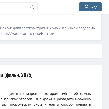
Вход
кие
Комедии
Короткометражки
Криминальные
Мелодрамы
ллеры
Ужасы
Фантастика
Фэнтези
ви (фильм, 2025)
оряющимся кошмаром, в котором гибнет её семья,
в поисках ответов. Она должна разгадать мрачную
этим пророческим сном, и найти способ прервать