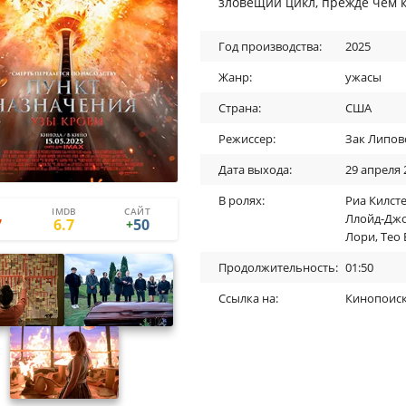
зловещий цикл, прежде чем 
Год производства:
2025
Жанр:
ужасы
Страна:
США
Режиссер:
Зак Липов
Дата выхода:
29 апреля 
В ролях:
Риа Килст
IMDB
САЙТ
59
9
Ллойд-Дж
7
6.7
50
+
Лори
,
Тео
Продолжительность:
01:50
Ссылка на:
Кинопоис