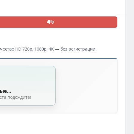
9
честве HD 720p, 1080p, 4K — без регистрации.
(2025)
 / Zach Lipovsky) [2025, США, Канада, ужасы, BDRip 1080p] Dub (Movie Dubb
 Адам Б. Стейн / Adam B. Stein) [2025, США, Канада, ужасы, WEB-DLRip] M
ные…
, Адам Б. Стейн / Zach Lipovsky, Adam B. Stein) [2025, США, Канада, Ужасы
ста подождите!
дам Б. Стейн / Zach Lipovsky, Adam B. Stein) [2025, США, Канада, триллер
 Lipovsky, Адам Б. Стейн / Adam B. Stein) [2025, США, Канада, ужасы, WEB
 / Zach Lipovsky, Адам Б. Стейн / Adam B. Stein) [2025, США, Канада, ужа
Lipovsky, Адам Б. Стейн / Adam B. Stein) [2025, США, Канада, ужасы, WEB-D