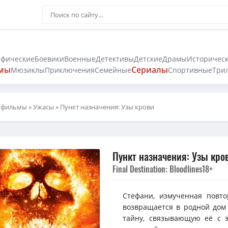
афические
Боевики
Военные
Детективы
Детские
Драмы
Историчес
мы
Сериалы
Мюзиклы
Приключения
Семейные
Спортивные
Три
 фильмы
»
Ужасы
» Пункт назначения: Узы крови
Пункт назначения: Узы кро
Final Destination: Bloodlines
18+
Стефани, измученная повт
возвращается в родной дом 
тайну, связывающую её с 