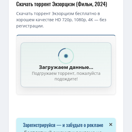
Скачать торрент Экзорцизм (Фильм, 2024)
Скачать торрент Экзорцизм бесплатно в
хорошем качестве HD 720p, 1080p, 4K — без
регистрации.
Скачать торрент — Экзорцизм / The Exorcism (2024)
1080p — Экзорцизм / The Exorcism (2024) BDRip [H.265/1080p] [10
1080p — Экзорцизм / The Exorcism (2024) BDRemux [H.264/1080
Загружаем данные…
1080p — Экзорцизм / The Exorcism (2024) BDRip [H.264/1080p]
(9
Подгружаем торрент, пожалуйста
1080p — Экзорцизм / The Exorcism (2024) WEB-DL [H.264/1080p]
подождите!
4K — Экзорцизм / The Exorcism (2024) BDRip [H.265/2160p] [4K, HD
1080p — Экзорцизм / The Exorcism (2024) WEB-DL [H.264/1080p] [
1080p — Экзорцизм / The Exorcism (2024) BDRemux [H.264/1080
4K — Экзорцизм / The Exorcism (2024) WEB-DL [H.265/2160p] [4K, 
Экзорцизм / The Exorcism (2024) WEB-DLRip [H.264] [звук с TS]
×
(1
Зарегистрируйся — и забудьте о рекламе