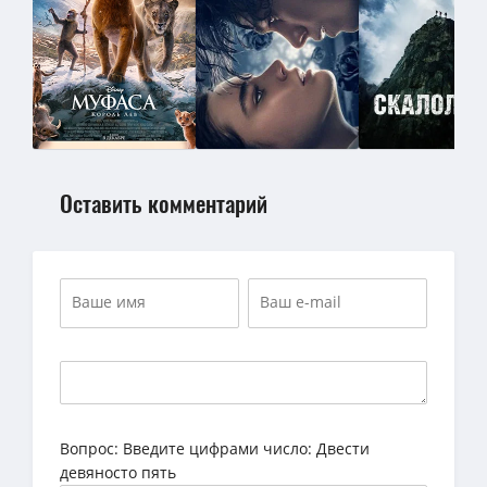
Оставить комментарий
Вопрос:
Введите цифрами число: Двести
девяносто пять