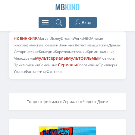
MB
KINO
Вход
Новинки
4K
Marvel
Disney
DreamWorks
HBO
Аниме
Биографические
Боевики
Военные
Детективы
Детские
Драмы
Исторические
Комедии
Короткометражки
Криминальные
Мультсериалы
Мультфильмы
Мелодрамы
Мюзиклы
Сериалы
Приключения
Семейные
Спортивные
Триллеры
Ужасы
Фантастика
Фэнтези
Торрент фильмы
»
Сериалы
» Червяк Джим