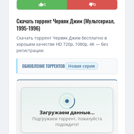
0
0
Скачать торрент Червяк Джим (Мультсериал,
1995-1996)
Скачать торрент Червяк Джим бесплатно в
хорошем качестве HD 720p, 1080p, 4K — без
регистрации.
ОБНОВЛЕНИЕ ТОРРЕНТОВ
Новая серия
Скачать торрент — Червяк Джим / Earthworm Jim / Сезон: 01-
Червяк Джим / Earthworm Jim / Сезон: 1, 2 / Серии: 1-23 из 23 
Червяк Джим / Earthworm Jim / Сезон: 1, 2 (2) / Серии: 1-23 (23
Загружаем данные…
Червяк Джим / Earthworm Jim / Сезон: 01-02 (02) / Серии: 01-23
Подгружаем торрент, пожалуйста
Червяк Джим / Earthworm Jim (1995-1996) DVDRip (сезон 1-2, се
подождите!
[iPod lossless] (Soundtrack) Earthworm Jim (Special Edition) / Зе