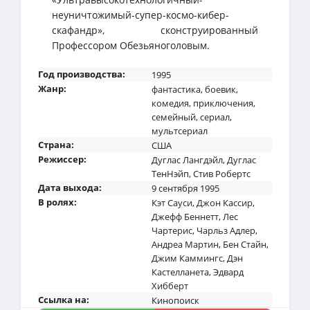
неуничтожимый-супер-космо-кибер-
скафандр», сконструированный
Профессором Обезьяноголовым.
Год производства:
1995
Жанр:
фантастика
,
боевик
,
комедия
,
приключения
,
семейный
,
сериал
,
мультсериал
Страна:
США
Режиссер:
Дуглас Лангдэйл
,
Дуглас
ТенНэйп
,
Стив Робертс
Дата выхода:
9 сентября 1995
В ролях:
Кэт Сауси
,
Джон Кассир
,
Джефф Беннетт
,
Лес
Чартерис
,
Чарльз Адлер
,
Андреа Мартин
,
Бен Стайн
,
Джим Каммингс
,
Дэн
Кастелланета
,
Эдвард
Хибберт
Ссылка на:
Кинопоиск