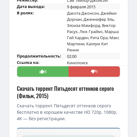
Сэм Тейлор-Джонсон
Дата выхода:
9 февраля 2015
В ролях:
Дакота Джонсон
,
Джейми
Дорнан
,
Дженнифер Эль
,
Элоиза Мамфорд
,
Виктор
Расук
,
Люк Граймс
,
Марша
Гей Харден
,
Рита Ора
,
Макс
Мартини
,
Каллум Кит
Ренни
Продолжительность:
02:00
Ссылка на:
Кинопоиск
5
1
Скачать торрент Пятьдесят оттенков серого
(Фильм, 2015)
Скачать торрент Пятьдесят оттенков серого
бесплатно в хорошем качестве HD 720p, 1080p,
4K — без регистрации.
Скачать торрент — Пятьдесят оттенков серого / Fifty Shades o