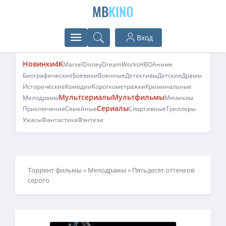
MB
KINO
Вход
Новинки
4K
Marvel
Disney
DreamWorks
HBO
Аниме
Биографические
Боевики
Военные
Детективы
Детские
Драмы
Исторические
Комедии
Короткометражки
Криминальные
Мультсериалы
Мультфильмы
Мелодрамы
Мюзиклы
Сериалы
Приключения
Семейные
Спортивные
Триллеры
Ужасы
Фантастика
Фэнтези
Торрент фильмы
»
Мелодрамы
» Пятьдесят оттенков
серого