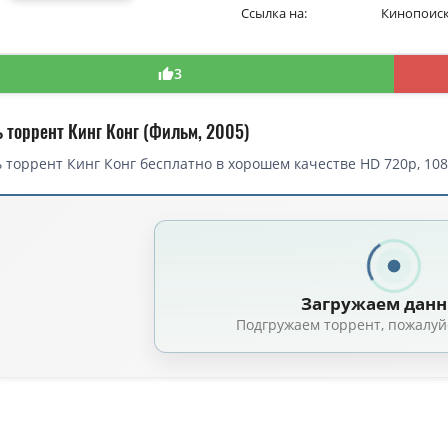
Ссылка на:
Кинопоис
3
ь торрент Кинг Конг (Фильм, 2005)
 торрент Кинг Конг бесплатно в хорошем качестве HD 720p, 108
торрент — Кинг Конг / King Kong (2005)
г Конг / King Kong (Питер Джексон / Peter Jackson) [2005, Новая Зелан
Кинг Конг / King Kong [Extended Cut] (Питер Джексон / Peter Jackson) [
Загружаем дан
г / King Kong (Питер Джексон / Peter Jackson) [2005, боевик, триллер, др
Подгружаем торрент, пожалуй
г Конг / King Kong (Питер Джексон / Peter Jackson) [2005, Новая Зеланди
г Конг / King Kong (Питер Джексон / Peter Jackson) [2005, Новая Зеланди
Кинг Конг / King Kong (2005) HybridRip [H.264/1080p-LQ] [Extended Cut] 
Кинг Конг / King Kong (Питер Джексон / Peter Jackson) [2005, США, Гер