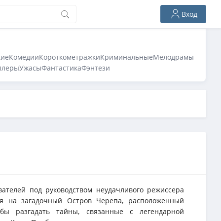
Вход
кие
Комедии
Короткометражки
Криминальные
Мелодрамы
ллеры
Ужасы
Фантастика
Фэнтези
вателей под руководством неудачливого режиссера
ся на загадочный Остров Черепа, расположенный
обы разгадать тайны, связанные с легендарной