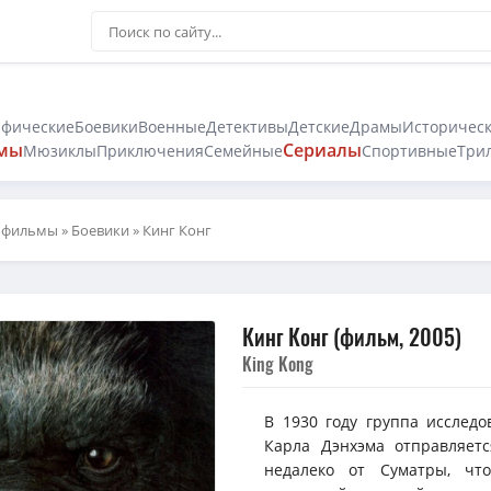
афические
Боевики
Военные
Детективы
Детские
Драмы
Историчес
мы
Сериалы
Мюзиклы
Приключения
Семейные
Спортивные
Три
 фильмы
»
Боевики
» Кинг Конг
Кинг Конг (фильм, 2005)
King Kong
В 1930 году группа исследо
Карла Дэнхэма отправляет
недалеко от Суматры, чт