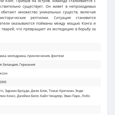
ни Конг. Прибыв на остров, команда сталкивается с
йствительно существует. Он живет в непроходимых
, обитают множество уникальных существ, включая
исторические рептилии. Ситуация становится
ователи оказываются пойманы между мощью Конга и
 тварей, что превращает их экспедицию в борьбу за
ама
,
мелодрама
,
приключения
,
фэнтези
я Зеландия
,
Германия
ксон
2005
тс
,
Эдриан Броуди
,
Джек Блэк
,
Томас Кречман
,
Энди
лин Хэнкс
,
Джейми Белл
,
Кайл Чендлер
,
Эван Парк
,
Лобо