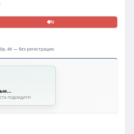
к
0
0p, 4K — без регистрации.
дия, США, Германия, приключения, драма, мелодрама, UHD BDRemux 2160p, 
Custom Open Matte] [2005, боевик, триллер, драма, приключения, мистика 
ные…
ама, приключения, мистика HybridRip-AVC] [Custom Open Matte] [Extended 
ста подождите!
я, США, Германия, приключения, драма, мелодрама, WEB-DL 2160p, HDR10, H
я, США, Германия, приключения, драма, мелодрама, UHD BDRemux 2160p, HDR
[handmade AI]
(7.62 GB, сидов: 6)
мания, Новая Зеландия, приключения, мелодрама, HDDVDRip 1080p] [Театра