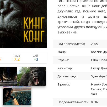
гигантской гориллой по име
реальностью: Кинг Конг де
джунглях, где, помимо него
динозавров и другие до
критической, когда исслед
угрозами других поледующих
выживание.
Год производства:
2005
Жанр:
боевик
,
др
IMDB
САЙТ
3
0
6
7.2
3
+
Страна:
США
,
Нова
Режиссер:
Питер Дже
Дата выхода:
5 декабря 
В ролях:
Наоми Уот
Серкис
,
Ко
Чан
Продолжительность:
03:07