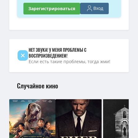
1080p — Претенденты / Challengers (2024) WEB-DL 1080p от New
Вход
Зарегистрироваться
4K — Претенденты / Challengers (Лука Гуаданьино / Luca Guadagn
Претенденты / Challengers (2024) WEB-DLRip от AR-Team | D | 
Претенденты / Challengers (2024) WEB-DLRip от New-Team | P |
НЕТ ЗВУКА! У МЕНЯ ПРОБЛЕМЫ С
ВОСПРОИЗВЕДЕНИЕМ!
Если есть такие проблемы, тогда жми!
Случайное кино