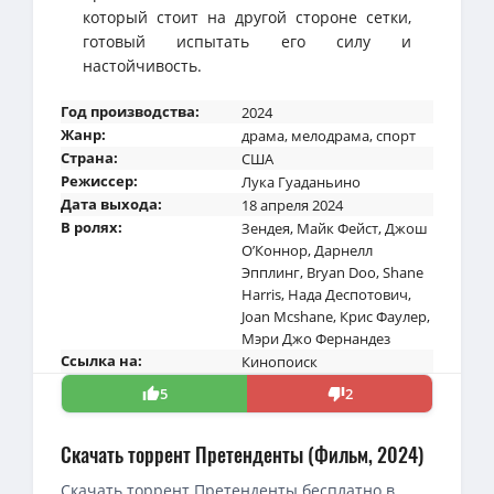
который стоит на другой стороне сетки,
готовый испытать его силу и
настойчивость.
Год производства:
2024
Жанр:
драма
,
мелодрама
,
спорт
Страна:
США
Режиссер:
Лука Гуаданьино
Дата выхода:
18 апреля 2024
В ролях:
Зендея
,
Майк Фейст
,
Джош
О’Коннор
,
Дарнелл
Эпплинг
,
Bryan Doo
,
Shane
Harris
,
Нада Деспотович
,
Joan Mcshane
,
Крис Фаулер
,
Мэри Джо Фернандез
Ссылка на:
Кинопоиск
5
2
Скачать торрент Претенденты (Фильм, 2024)
Скачать торрент Претенденты бесплатно в