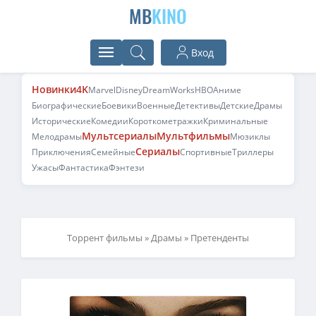
MB
KINO
Вход
Новинки
4K
Marvel
Disney
DreamWorks
HBO
Аниме
Биографические
Боевики
Военные
Детективы
Детские
Драмы
Исторические
Комедии
Короткометражки
Криминальные
Мультсериалы
Мультфильмы
Мелодрамы
Мюзиклы
Сериалы
Приключения
Семейные
Спортивные
Триллеры
Ужасы
Фантастика
Фэнтези
Торрент фильмы
»
Драмы
» Претенденты