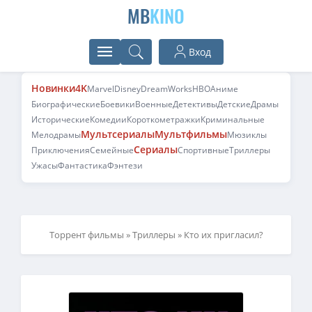
MB
KINO
Вход
Новинки
4K
Marvel
Disney
DreamWorks
HBO
Аниме
Биографические
Боевики
Военные
Детективы
Детские
Драмы
Исторические
Комедии
Короткометражки
Криминальные
Мультсериалы
Мультфильмы
Мелодрамы
Мюзиклы
Сериалы
Приключения
Семейные
Спортивные
Триллеры
Ужасы
Фантастика
Фэнтези
Торрент фильмы
»
Триллеры
» Кто их пригласил?