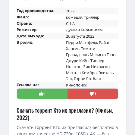
Год производства:
2022
Жанр:
комедия
,
триллер
Страна:
США
Режиссер:
Дункан Бирмингем
Дата выхода:
26 августа 2022
В ролях:
Перри Мэттфелд
,
Райан
Хансен
,
Тимоти
Гранадерос
,
Мелисса Тэнг
,
Джуди Кейн
,
Типпер
Ньютон
,
Зик Николсон
,
Мэттью Кимбро
,
Эвиталь
Эш
,
Бэрри Ротбарт
Ссылка на:
Кинопоиск
1
1
Скачать торрент Кто их пригласил? (Фильм,
2022)
Скачать торрент Кто их пригласил? бесплатно в
хорошем качестве HD 720p, 1080p, 4K — без