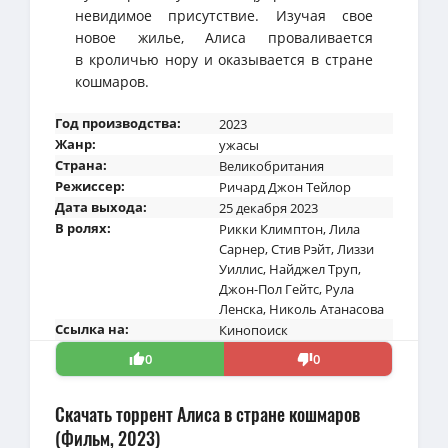
невидимое присутствие. Изучая свое
новое жилье, Алиса проваливается
в кроличью нору и оказывается в стране
кошмаров.
Год производства:
2023
Жанр:
ужасы
Страна:
Великобритания
Режиссер:
Ричард Джон Тейлор
Дата выхода:
25 декабря 2023
В ролях:
Рикки Климптон
,
Лила
Сарнер
,
Стив Рэйт
,
Лиззи
Уиллис
,
Найджел Труп
,
Джон-Пол Гейтс
,
Рула
Ленска
,
Николь Атанасова
Ссылка на:
Кинопоиск
0
0
Скачать торрент Алиса в стране кошмаров
(Фильм, 2023)