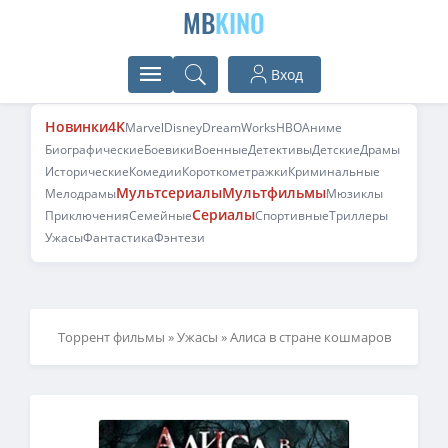
MB
KINO
Вход
Новинки
4K
Marvel
Disney
DreamWorks
HBO
Аниме
Биографические
Боевики
Военные
Детективы
Детские
Драмы
Исторические
Комедии
Короткометражки
Криминальные
Мультсериалы
Мультфильмы
Мелодрамы
Мюзиклы
Сериалы
Приключения
Семейные
Спортивные
Триллеры
Ужасы
Фантастика
Фэнтези
Торрент фильмы
»
Ужасы
» Алиса в стране кошмаров