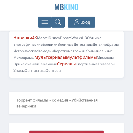
MB
KINO
Вход
Новинки
4K
Marvel
Disney
DreamWorks
HBO
Аниме
Биографические
Боевики
Военные
Детективы
Детские
Драмы
Исторические
Комедии
Короткометражки
Криминальные
Мультсериалы
Мультфильмы
Мелодрамы
Мюзиклы
Сериалы
Приключения
Семейные
Спортивные
Триллеры
Ужасы
Фантастика
Фэнтези
Торрент фильмы
»
Комедия
» Убийственная
вечеринка