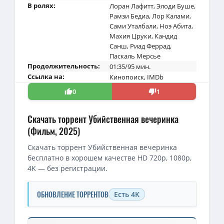
В ролях:
Лоран Лафитт
,
Элоди Буше
,
Рамзи Бедиа
,
Лор Калами
,
Сами Уталбали
,
Ноэ Абита
,
Махия Цруки
,
Кандид
Санш
,
Риад Феррад
,
Паскаль Мерсье
Продолжительность:
01:35/95 мин.
Ссылка на:
Кинопоиск
,
IMDb
0
1
Скачать торрент Убийственная вечеринка
(Фильм, 2025)
Скачать торрент Убийственная вечеринка
бесплатно в хорошем качестве HD 720p, 1080p,
4K — без регистрации.
ОБНОВЛЕНИЕ ТОРРЕНТОВ
Есть 4K
Скачать торрент — Убийственная вечеринка / Classe moyenne 