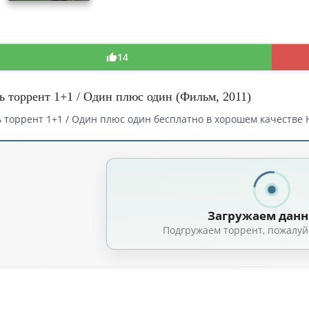
14
ь торрент 1+1 / Один плюс один (Фильм, 2011)
 торрент 1+1 / Один плюс один бесплатно в хорошем качестве H
 торрент — 1 1 / Один плюс один / Intouchables 18 (2011)
1+1 (Неприкасаемые) / Intouchables / 2011 / ПД, ЛО, СТ / BDRip (AVC)
(2.6
Загружаем дан
Подгружаем торрент, пожалуй