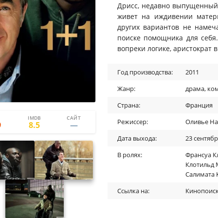
Дрисс, недавно выпущенный 
живет на иждивении матери
других вариантов не намеча
поиске помощника для себя.
вопреки логике, аристократ 
Год производства:
2011
Жанр:
драма
,
ко
Страна:
Франция
IMDB
САЙТ
14
-1
Режиссер:
Оливье Н
9
8.5
15
+
Дата выхода:
23 сентябр
В ролях:
Франсуа К
Клотильд 
Салимата 
Ссылка на:
Кинопоис