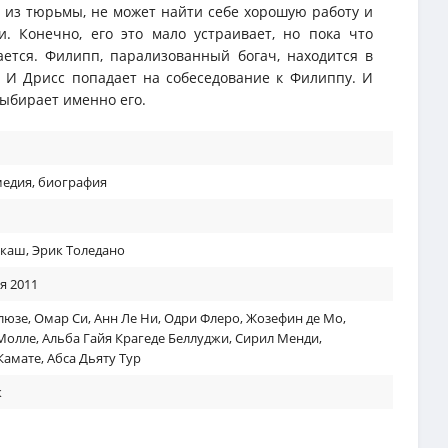
из тюрьмы, не может найти себе хорошую работу и
. Конечно, его это мало устраивает, но пока что
ется. Филипп, парализованный богач, находится в
 И Дрисс попадает на собеседование к Филиппу. И
выбирает именно его.
медия
,
биография
акаш
,
Эрик Толедано
я 2011
люзе
,
Омар Си
,
Анн Ле Ни
,
Одри Флеро
,
Жозефин де Мо
,
Молле
,
Альба Гайя Крагеде Беллуджи
,
Сирил Менди
,
Камате
,
Абса Дьяту Тур
к