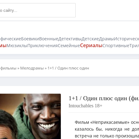
афические
Боевики
Военные
Детективы
Детские
Драмы
Историчес
мы
Сериалы
Мюзиклы
Приключения
Семейные
Спортивные
Три
 фильмы
»
Мелодрамы
» 1+1 / Один плюс один
1+1 / Один плюс один (фи
Intouchables 18+
Фильм «Неприкасаемые» осно
казалось бы, никогда не до
встреча не только произошла