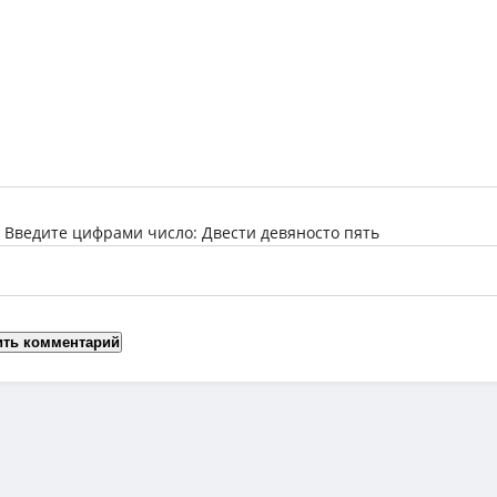
:
Введите цифрами число: Двести девяносто пять
ить комментарий