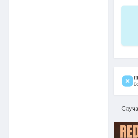
Н
Е
Случа