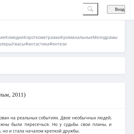
Вход
кие
Комедии
Короткометражки
Криминальные
Мелодрамы
ллеры
Ужасы
Фантастика
Фэнтези
льм, 2011)
ван на реальных событиях. Двое необычных людей,
лжны были пересечься. Но у судьбы свои планы, и
, но и стала началом крепкой дружбы.