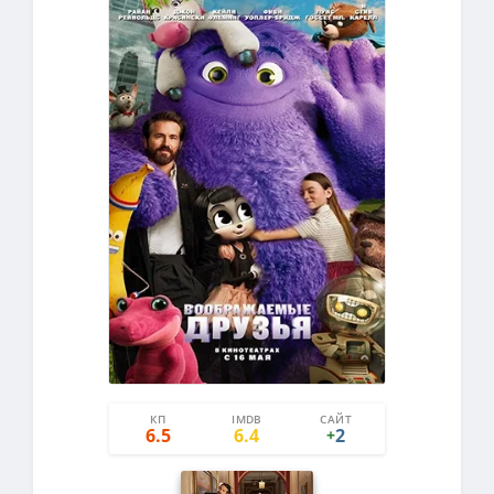
КП
IMDB
САЙТ
4
2
6.5
6.4
2
+