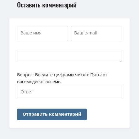
Оставить комментарий
Вопрос:
Введите цифрами число: Пятьсот
восемьдесят восемь
Отправить комментарий