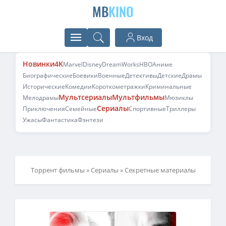
MB
KINO
Вход
Новинки
4K
Marvel
Disney
DreamWorks
HBO
Аниме
Биографические
Боевики
Военные
Детективы
Детские
Драмы
Исторические
Комедии
Короткометражки
Криминальные
Мультсериалы
Мультфильмы
Мелодрамы
Мюзиклы
Сериалы
Приключения
Семейные
Спортивные
Триллеры
Ужасы
Фантастика
Фэнтези
Торрент фильмы
»
Сериалы
» Секретные материалы