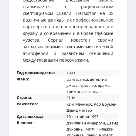
сталкивается с рациональным
скептицизмом Скалли. Несмотря на их
различные взгляды, их профессиональное
партнерство постепенно превращается в
дружбу, а со временем и в более глубокие
чувства. Сериал известен своими
захватывающими сюжетами, мистической
атмосферой и развитием отношений
между главными персонажами.
Год производства:
1993
Жанр:
фантастика
,
детектив
,
ужасы
,
триллер
,
драма
,
криминал
,
сериал
Страна:
США
Режиссер:
Ким Мэннерс
,
Роб Боумен
,
Дэвид Наттер
Дата выхода:
10 сентября 1993
В ролях:
Джиллиан Андерсон
,
Дэвид
Духовны
,
Митч Пиледжи
,
Уильям Б. Дэвис
,
Роберт