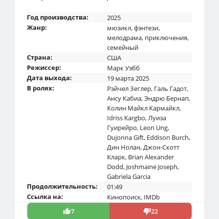
Год производства:
2025
Жанр:
мюзикл
,
фэнтези
,
мелодрама
,
приключения
,
семейный
Страна:
США
Режиссер:
Марк Уэбб
Дата выхода:
19 марта 2025
В ролях:
Рэйчел Зеглер
,
Галь Гадот
,
Ансу Кабиа
,
Эндрю Бернап
,
Колин Майкл Кармайкл
,
Idriss Kargbo
,
Луиза
Гуирейро
,
Leon Ung
,
Dujonna Gift
,
Eddison Burch
,
Дин Нолан
,
Джон-Скотт
Кларк
,
Brian Alexander
Dodd
,
Joshmaine Joseph
,
Gabriela Garcia
Продолжительность:
01:49
Ссылка на:
Кинопоиск
,
IMDb
7
22