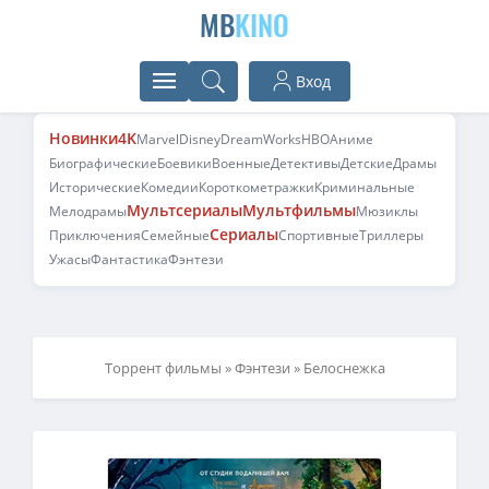
MB
KINO
Вход
Новинки
4K
Marvel
Disney
DreamWorks
HBO
Аниме
Биографические
Боевики
Военные
Детективы
Детские
Драмы
Исторические
Комедии
Короткометражки
Криминальные
Мультсериалы
Мультфильмы
Мелодрамы
Мюзиклы
Сериалы
Приключения
Семейные
Спортивные
Триллеры
Ужасы
Фантастика
Фэнтези
Торрент фильмы
»
Фэнтези
» Белоснежка