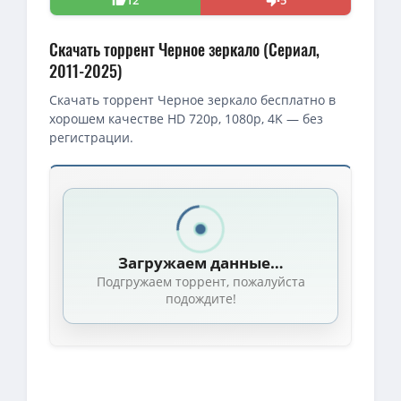
Скачать торрент Черное зеркало (Сериал,
2011-2025)
Скачать торрент Черное зеркало бесплатно в
хорошем качестве HD 720p, 1080p, 4K — без
регистрации.
Скачать торрент — Черное зеркало / Black Mirror / Сезон: 01-
1080p — Черное зеркало (1-5 сезоны: 1-22 серии из 22) / Black Mir
1080p — Черное зеркало (6 сезон: 1-5 серии из 5) / Black Mirror /
Загружаем данные…
Чёрное зеркало / Black Mirror (2011-2017) WEBRip [H.264] (сезоны
Подгружаем торрент, пожалуйста
1080p — Черное зеркало / Black Mirror (2025) WEB-DL [H.264/1080
подождите!
1080p — Черное зеркало (7 сезон: 1-6 серии из 6) / Black Mirror /
Черное зеркало / Black Mirror [S01-07 + Bandersnatch] (2011-202
Черное зеркало (1-7 сезоны: 1-33 серии из 33 + Bandersnatch) / B