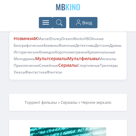
MB
KINO
Вход
Новинки
4K
Marvel
Disney
DreamWorks
HBO
Аниме
Биографические
Боевики
Военные
Детективы
Детские
Драмы
Исторические
Комедии
Короткометражки
Криминальные
Мультсериалы
Мультфильмы
Мелодрамы
Мюзиклы
Сериалы
Приключения
Семейные
Спортивные
Триллеры
Ужасы
Фантастика
Фэнтези
Торрент фильмы
»
Сериалы
» Черное зеркало