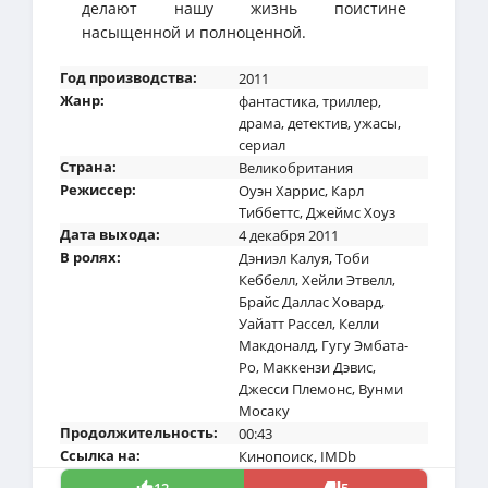
делают нашу жизнь поистине
насыщенной и полноценной.
Год производства:
2011
Жанр:
фантастика
,
триллер
,
драма
,
детектив
,
ужасы
,
сериал
Страна:
Великобритания
Режиссер:
Оуэн Харрис
,
Карл
Тиббеттс
,
Джеймс Хоуз
Дата выхода:
4 декабря 2011
В ролях:
Дэниэл Калуя
,
Тоби
Кеббелл
,
Хейли Этвелл
,
Брайс Даллас Ховард
,
Уайатт Рассел
,
Келли
Макдоналд
,
Гугу Эмбата-
Ро
,
Маккензи Дэвис
,
Джесси Племонс
,
Вунми
Мосаку
Продолжительность:
00:43
Ссылка на:
Кинопоиск
,
IMDb
12
5