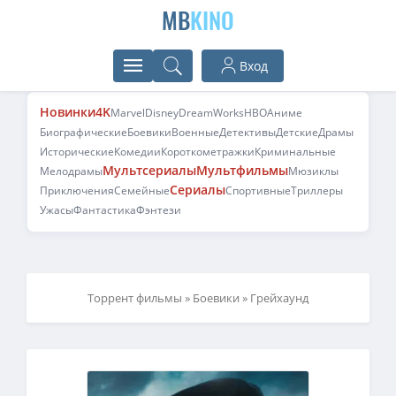
MB
KINO
Вход
Новинки
4K
Marvel
Disney
DreamWorks
HBO
Аниме
Биографические
Боевики
Военные
Детективы
Детские
Драмы
Исторические
Комедии
Короткометражки
Криминальные
Мультсериалы
Мультфильмы
Мелодрамы
Мюзиклы
Сериалы
Приключения
Семейные
Спортивные
Триллеры
Ужасы
Фантастика
Фэнтези
Торрент фильмы
»
Боевики
» Грейхаунд