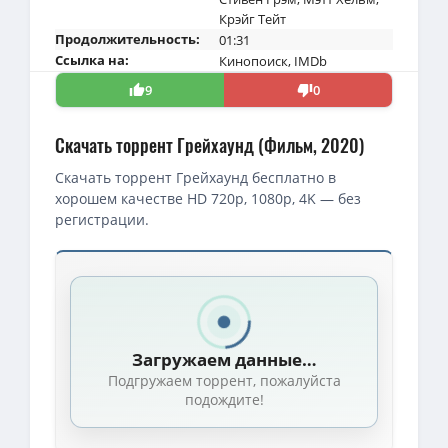
Крэйг Тейт
Продолжительность:
01:31
Ссылка на:
Кинопоиск
,
IMDb
9
0
Скачать торрент Грейхаунд (Фильм, 2020)
Скачать торрент Грейхаунд бесплатно в
хорошем качестве HD 720p, 1080p, 4K — без
регистрации.
Скачать торрент — Грейхаунд / Greyhound (2020)
1080p — Грейхаунд / Greyhound (2020) WEB-DL 1080p от селезен
720p — Грейхаунд / Greyhound (2020) WEB-DLRip 720p от DoMiN
Загружаем данные…
1080p — Грейхаунд / Greyhound (2020) WEB-DL [H.264/1080p]
(8
Подгружаем торрент, пожалуйста
Грейхаунд / Greyhound (2020) WEB-DLRip от Scarabey | D
(1.44 G
подождите!
4K — Грейхаунд / Greyhound (2020) UHD WEB-DL-HEVC 2160p от 