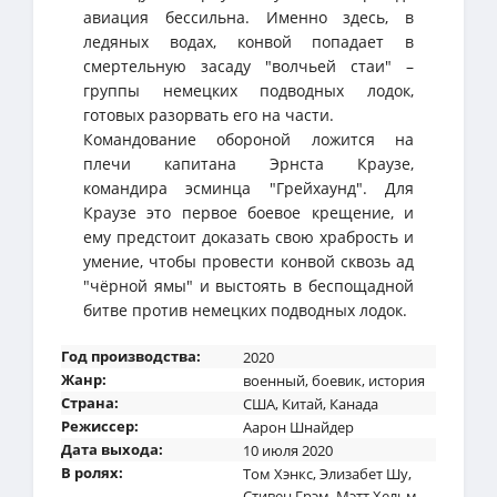
авиация бессильна. Именно здесь, в
ледяных водах, конвой попадает в
смертельную засаду "волчьей стаи" –
группы немецких подводных лодок,
готовых разорвать его на части.
Командование обороной ложится на
плечи капитана Эрнста Краузе,
командира эсминца "Грейхаунд". Для
Краузе это первое боевое крещение, и
ему предстоит доказать свою храбрость и
умение, чтобы провести конвой сквозь ад
"чёрной ямы" и выстоять в беспощадной
битве против немецких подводных лодок.
Год производства:
2020
Жанр:
военный
,
боевик
,
история
Страна:
США
,
Китай
,
Канада
Режиссер:
Аарон Шнайдер
Дата выхода:
10 июля 2020
В ролях:
Том Хэнкс
,
Элизабет Шу
,
Стивен Грэм
,
Мэтт Хельм
,