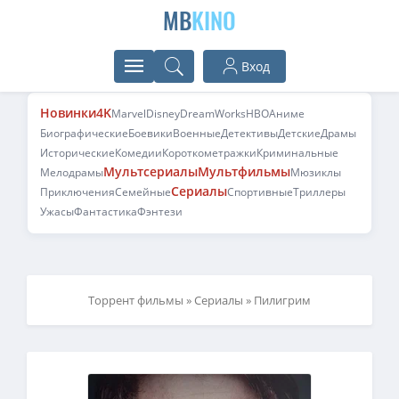
MB
KINO
Вход
Новинки
4K
Marvel
Disney
DreamWorks
HBO
Аниме
Биографические
Боевики
Военные
Детективы
Детские
Драмы
Исторические
Комедии
Короткометражки
Криминальные
Мультсериалы
Мультфильмы
Мелодрамы
Мюзиклы
Сериалы
Приключения
Семейные
Спортивные
Триллеры
Ужасы
Фантастика
Фэнтези
Торрент фильмы
»
Сериалы
» Пилигрим