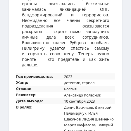
органы оказывались бессильны:
занималась ликвидацией ОПГ,
бандформирований и террористов.
Неожиданно все члены секретного
подразделения оказываются
раскрыты — «крот» помог заполучить
личные дела всех сотрудников.
Большинство коллег Рубцова погибает.
Пилигриму удается спастись самому
и спрятать свою жену. Теперь нужно
понять — кто предатель и как жить
дальше.
Год производства:
2023
Жанр:
детектив
,
сериал
Страна:
Россия
Режиссер:
Александр Колесник
Дата выхода:
10 сентября 2023
В ролях:
Денис Васильев
,
Дмитрий
Паламарчук
,
Илья
Шакунов
,
Лидия Шевченко
,
Мария Фефилова
,
Валерий
Смекалов
,
Антон