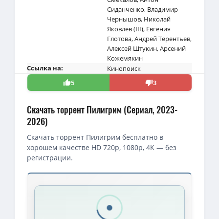
Сиданченко
,
Владимир
Чернышов
,
Николай
Яковлев (III)
,
Евгения
Глотова
,
Андрей Терентьев
,
Алексей Штукин
,
Арсений
Кожемякин
Ссылка на:
Кинопоиск
5
3
Скачать торрент Пилигрим (Сериал, 2023-
2026)
Скачать торрент Пилигрим бесплатно в
хорошем качестве HD 720p, 1080p, 4K — без
регистрации.
Скачать торрент — Пилигрим / Пилигрим 18 (2023)
Пилигрим [S05] (2026) WEB-DLRip-AVC от ExKinoRay
(4.89 GB, сид
1080p — Пилигрим (2026) WEBRip [H.264/1080p] (сезон 5, серии 1