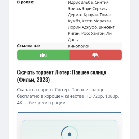
В ролях:
Идрис Эльба
,
Синтия
Эриво
,
Энди Серкис
,
Дермот Краули
,
Томас
Кумбз
,
Хэтти Морахэн
,
Лорин Аджуфо
,
Винсент
Риган
,
Росс Уэйтон
,
Ли
Дань
Ссылка на:
Кинопоиск
2
0
Скачать торрент Лютер: Павшее солнце
(Фильм, 2023)
Скачать торрент Лютер: Павшее солнце
бесплатно в хорошем качестве HD 720p, 1080p,
4K — без регистрации.
Скачать торрент — Лютер: Павшее солнце / Luther: The Fallen
Лютер: Павшее солнце / Luther: The Fallen Sun (Джэми Пэйн / Ja
1080p — Лютер: Павшее солнце / Luther: The Fallen Sun (Джэми Пэ