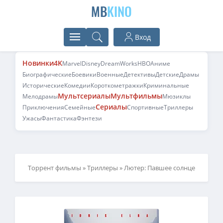
MB
KINO
Вход
Новинки
4K
Marvel
Disney
DreamWorks
HBO
Аниме
Биографические
Боевики
Военные
Детективы
Детские
Драмы
Исторические
Комедии
Короткометражки
Криминальные
Мультсериалы
Мультфильмы
Мелодрамы
Мюзиклы
Сериалы
Приключения
Семейные
Спортивные
Триллеры
Ужасы
Фантастика
Фэнтези
Торрент фильмы
»
Триллеры
» Лютер: Павшее солнце