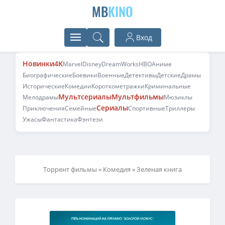
MB
KINO
Вход
Новинки
4K
Marvel
Disney
DreamWorks
HBO
Аниме
Биографические
Боевики
Военные
Детективы
Детские
Драмы
Исторические
Комедии
Короткометражки
Криминальные
Мультсериалы
Мультфильмы
Мелодрамы
Мюзиклы
Сериалы
Приключения
Семейные
Спортивные
Триллеры
Ужасы
Фантастика
Фэнтези
Торрент фильмы
»
Комедия
» Зеленая книга