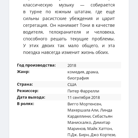
классическую музыку — собирается
в турне по южным штатам, где ещё
сильны расистские убеждения и царит
сегрегация. Он нанимает Тони в качестве
водителя, телохранителя и человека,
способного решать текущие проблемы.
У этих двоих так мало общего, и эта
поездка навсегда изменит жизнь обоих.
Год производства:
2018
Жанр:
комедия
,
драма
,
биография
Страна:
США
Режиссер:
Питер Фаррелли
Дата выхода:
11 сентября 2018
В ролях:
Вигго Мортенсен
,
Махершала Али
,
Линда
Карделлини
,
Себастьян
Манискалко
,
Димитар
Маринов
,
Майк Хаттон
,
П.Дж. Бирн
,
Джо Кортезе
,