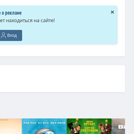
Films
(3.84 GB, сидов: 1)
×
 о рекламе
Films
(1.37 GB, сидов: 1)
т находиться на сайте!
 GB, сидов: 1)
Вход