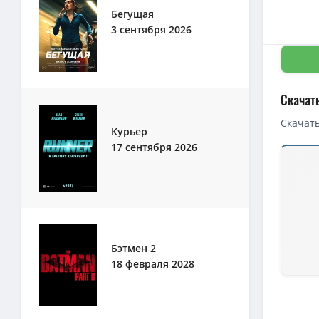
Бегущая
3 сентября 2026
Скачат
Скачать
Курьер
17 сентября 2026
Скачать 
1080p — 
Джестер 
Джестер 
BDRip — Д
Бэтмен 2
18 февраля 2028
BDRip — Д
1080p — 
1080p — Д