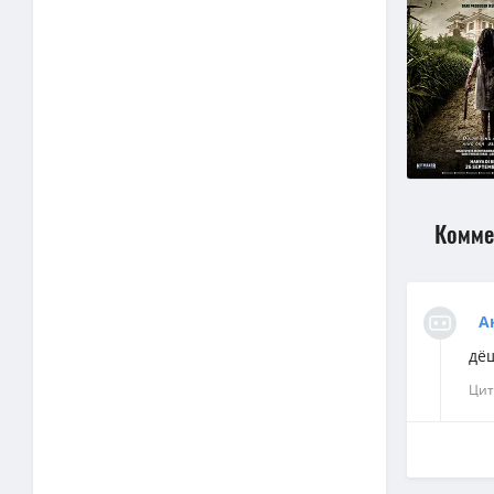
Комме
А
дёш
Цит