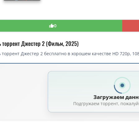
0
ь торрент Джестер 2 (Фильм, 2025)
 торрент Джестер 2 бесплатно в хорошем качестве HD 720p, 108
торрент — Джестер 2 / The Jester 2 (2025)
Джестер 2 / The Jester 2 (Колин Кравчук / Colin Krawchuk) [2025, США, у
2 / The Jester 2 (Колин Кравчук / Colin Krawchuk) [2025, США, ужасы, HDRip
Загружаем дан
2 / The Jester 2 (Колин Кравчук / Colin Krawchuk) [2025, США, ужасы, HDRi
Подгружаем торрент, пожалуй
жестер 2 / The Jester 2 (2025) BDRip от MegaPeer | D | CPI Films
(1.46 GB,
жестер 2 / The Jester 2 (2025) BDRip
(1.46 GB, сидов: 3)
Джестер 2 / The Jester 2 (2025) BDRip 1080p от MegaPeer | D | CPI Films
(9.
жестер 2 / The Jester 2 (2025) BDRip 1080p от селезень | D | CPI Films
(7.