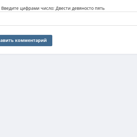
:
Введите цифрами число: Двести девяносто пять
авить комментарий
 контента обновляется ежедневно, предлагая пользователям только ак
 любого формата — от легковесных версий до тяжеловесных BDRemux