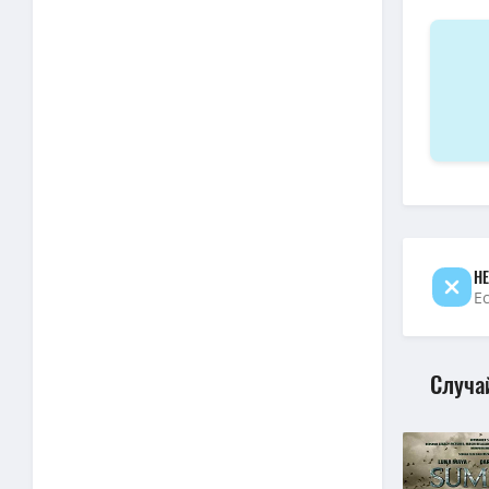
720p — Д
BDRip — 
720p — Дж
1080p — 
720p — Дж
НЕ
Е
Случа