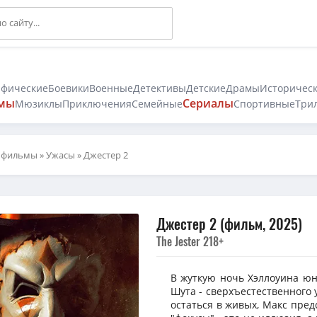
афические
Боевики
Военные
Детективы
Детские
Драмы
Историчес
мы
Сериалы
Мюзиклы
Приключения
Семейные
Спортивные
Три
 фильмы
»
Ужасы
» Джестер 2
Джестер 2 (фильм, 2025)
The Jester 2
18+
В жуткую ночь Хэллоуина ю
Шута - сверхъестественного
остаться в живых, Макс пред