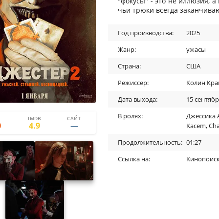
"фокусы" - это не иллюзия, а
чьи трюки всегда заканчива
Год производства:
2025
Жанр:
ужасы
Страна:
США
Режиссер:
Колин Кра
Дата выхода:
15 сентябр
В ролях:
Джессика 
IMDB
САЙТ
0
0
0
4.9
Kacem
,
Cha
Продолжительность:
01:27
Ссылка на:
Кинопоис