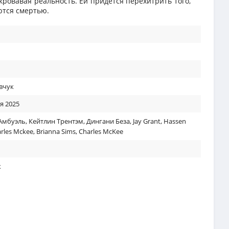
 кровавая реальность. Ей придется перехитрить того,
ются смертью.
вчук
я 2025
Амбуэль
,
Кейтлин Трентэм
,
Дингани Беза
,
Jay Grant
,
Hassen
rles Mckee
,
Brianna Sims
,
Charles McKee
к