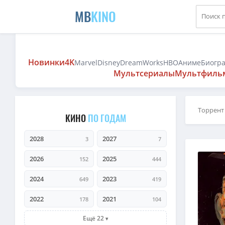
MB
KINO
Новинки
4K
Marvel
Disney
DreamWorks
HBO
Аниме
Биогр
Мультсериалы
Мультфиль
Торрент
КИНО
ПО ГОДАМ
2028
2027
3
7
2026
2025
152
444
2024
2023
649
419
2022
2021
178
104
Ещё 22