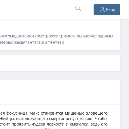
Вход
кие
Комедии
Короткометражки
Криминальные
Мелодрамы
ллеры
Ужасы
Фантастика
Фэнтези
ная фокусница Макс становится мишенью зловещего
 убийцы, использующего смертоносную магию. Чтобы
стоит проявить чудеса ловкости и смекалки, ведь его