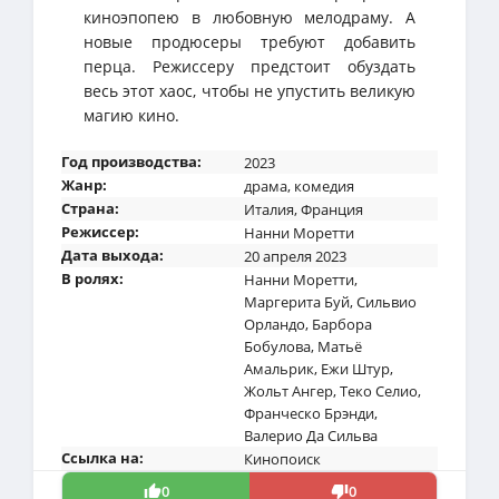
киноэпопею в любовную мелодраму. А
новые продюсеры требуют добавить
перца. Режиссеру предстоит обуздать
весь этот хаос, чтобы не упустить великую
магию кино.
Год производства:
2023
Жанр:
драма
,
комедия
Страна:
Италия
,
Франция
Режиссер:
Нанни Моретти
Дата выхода:
20 апреля 2023
В ролях:
Нанни Моретти
,
Маргерита Буй
,
Сильвио
Орландо
,
Барбора
Бобулова
,
Матьё
Амальрик
,
Ежи Штур
,
Жольт Ангер
,
Теко Селио
,
Франческо Брэнди
,
Валерио Да Сильва
Ссылка на:
Кинопоиск
0
0