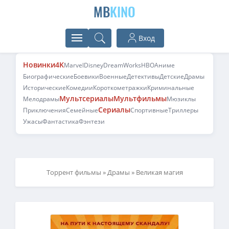
MB
KINO
Вход
Новинки
4K
Marvel
Disney
DreamWorks
HBO
Аниме
Биографические
Боевики
Военные
Детективы
Детские
Драмы
Исторические
Комедии
Короткометражки
Криминальные
Мультсериалы
Мультфильмы
Мелодрамы
Мюзиклы
Сериалы
Приключения
Семейные
Спортивные
Триллеры
Ужасы
Фантастика
Фэнтези
Торрент фильмы
»
Драмы
» Великая магия