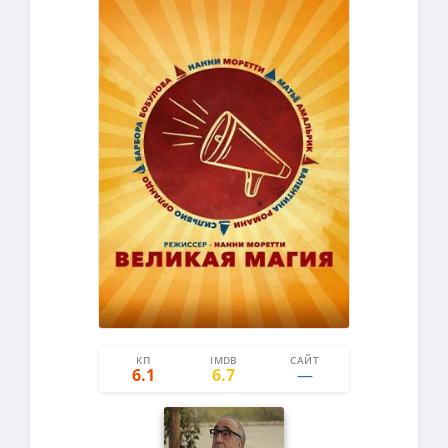
КП
IMDB
САЙТ
0
0
6.1
6.7