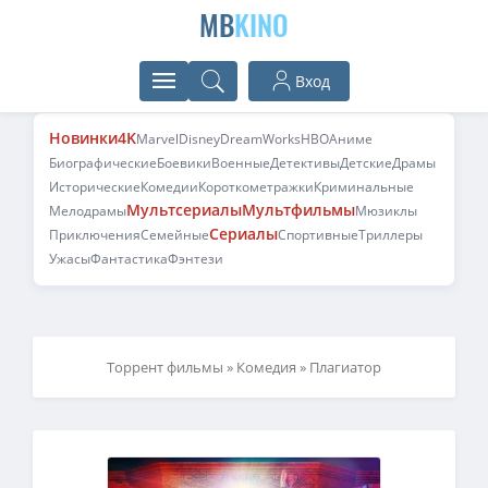
MB
KINO
Вход
Новинки
4K
Marvel
Disney
DreamWorks
HBO
Аниме
Биографические
Боевики
Военные
Детективы
Детские
Драмы
Исторические
Комедии
Короткометражки
Криминальные
Мультсериалы
Мультфильмы
Мелодрамы
Мюзиклы
Сериалы
Приключения
Семейные
Спортивные
Триллеры
Ужасы
Фантастика
Фэнтези
Торрент фильмы
»
Комедия
» Плагиатор