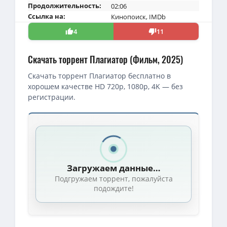
Продолжительность:
02:06
Ссылка на:
Кинопоиск
,
IMDb
4
11
Скачать торрент Плагиатор (Фильм, 2025)
Скачать торрент Плагиатор бесплатно в
хорошем качестве HD 720p, 1080p, 4K — без
регистрации.
Скачать торрент — Плагиатор (2025)
Плагиатор (Антон Мегердичев) [2025, комедия, музыка, фэнтез
1080p — Плагиатор (Антон Мегердичев) [2025, Россия, комедия,
Загружаем данные…
Плагиатор (2025) WEB-DLRip от ELEKTRI4KA | КиноПоиск HD
(1.
Подгружаем торрент, пожалуйста
1080p — Плагиатор (2025) WEBRip [H.264/1080p]
(4.27 GB, сидов:
подождите!
1080p — Плагиатор (2025) WEBRip [H.264/1080p]
(5.79 GB, сидов:
1080p — Плагиатор (2025) WEB-DL 1080p от ELEKTRI4KA | Кино