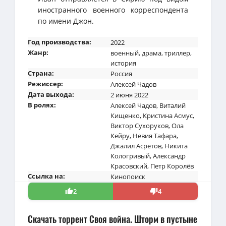
иностранного военного корреспондента
по имени Джон.
Год производства:
2022
Жанр:
военный
,
драма
,
триллер
,
история
Страна:
Россия
Режиссер:
Алексей Чадов
Дата выхода:
2 июня 2022
В ролях:
Алексей Чадов
,
Виталий
Кищенко
,
Кристина Асмус
,
Виктор Сухоруков
,
Ола
Кейру
,
Невия Тафара
,
Джалил Асретов
,
Никита
Кологривый
,
Александр
Красовский
,
Петр Королёв
Ссылка на:
Кинопоиск
2
4
Скачать торрент Своя война. Шторм в пустыне