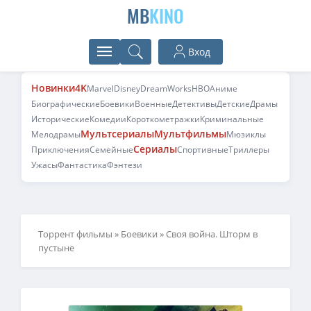
MB
KINO
Вход
Новинки
4K
Marvel
Disney
DreamWorks
HBO
Аниме
Биографические
Боевики
Военные
Детективы
Детские
Драмы
Исторические
Комедии
Короткометражки
Криминальные
Мультсериалы
Мультфильмы
Мелодрамы
Мюзиклы
Сериалы
Приключения
Семейные
Спортивные
Триллеры
Ужасы
Фантастика
Фэнтези
Торрент фильмы
»
Боевики
» Своя война. Шторм в
пустыне