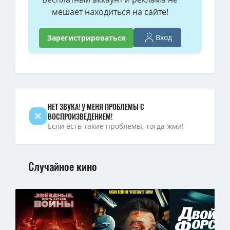
мешает находиться на сайте!
1080p — Своя война. Шторм в пустыне (2022) WEB-DL 1080p от
Своя война. Шторм в пустыне / 2022 / РУ / HDRip (AVC)
(1.7 GB)
Вход
Зарегистрироваться
1080p — Своя война. Шторм в пустыне / 2022 / РУ / BDRip (1080
720p — Своя война. Шторм в пустыне / 2022 / РУ / BDRip (720p)
1080p — Своя война. Шторм в пустыне / 2022 / РУ / BDRip (1080
НЕТ ЗВУКА! У МЕНЯ ПРОБЛЕМЫ С
ВОСПРОИЗВЕДЕНИЕМ!
Если есть такие проблемы, тогда жми!
Случайное кино