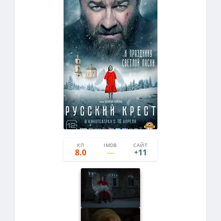
КП
IMDB
САЙТ
8
-3
8.0
11
+