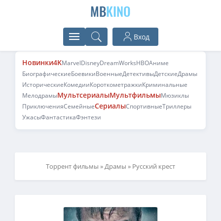
MB
KINO
Вход
Новинки
4K
Marvel
Disney
DreamWorks
HBO
Аниме
Биографические
Боевики
Военные
Детективы
Детские
Драмы
Исторические
Комедии
Короткометражки
Криминальные
Мультсериалы
Мультфильмы
Мелодрамы
Мюзиклы
Сериалы
Приключения
Семейные
Спортивные
Триллеры
Ужасы
Фантастика
Фэнтези
Торрент фильмы
»
Драмы
» Русский крест