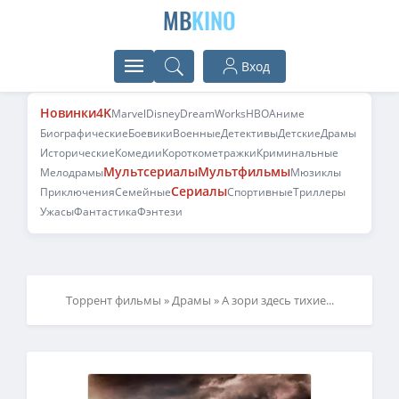
MB
KINO
Вход
Новинки
4K
Marvel
Disney
DreamWorks
HBO
Аниме
Биографические
Боевики
Военные
Детективы
Детские
Драмы
Исторические
Комедии
Короткометражки
Криминальные
Мультсериалы
Мультфильмы
Мелодрамы
Мюзиклы
Сериалы
Приключения
Семейные
Спортивные
Триллеры
Ужасы
Фантастика
Фэнтези
Торрент фильмы
»
Драмы
» А зори здесь тихие...