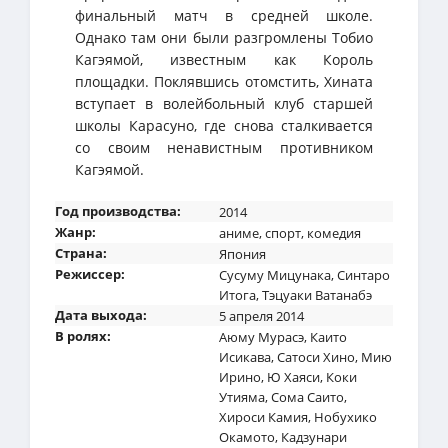
финальный матч в средней школе.
Однако там они были разгромлены Тобио
Кагэямой, известным как Король
площадки. Поклявшись отомстить, Хината
вступает в волейбольный клуб старшей
школы Карасуно, где снова сталкивается
со своим ненавистным противником
Кагэямой.
Год производства:
2014
Жанр:
аниме
,
спорт
,
комедия
Страна:
Япония
Режиссер:
Сусуму Мицунака
,
Синтаро
Итога
,
Тэцуаки Ватанабэ
Дата выхода:
5 апреля 2014
В ролях:
Аюму Мурасэ
,
Каито
Исикава
,
Сатоси Хино
,
Мию
Ирино
,
Ю Хаяси
,
Коки
Утияма
,
Сома Саито
,
Хироси Камия
,
Нобухико
Окамото
,
Кадзунари