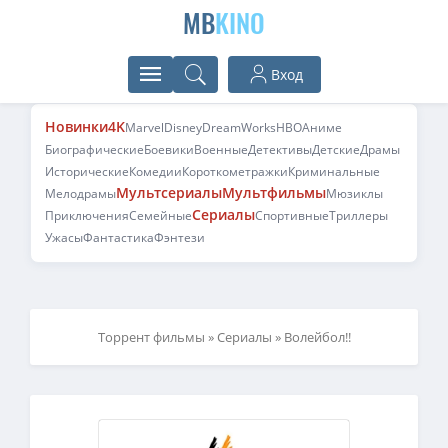
MB
KINO
Вход
Новинки
4K
Marvel
Disney
DreamWorks
HBO
Аниме
Биографические
Боевики
Военные
Детективы
Детские
Драмы
Исторические
Комедии
Короткометражки
Криминальные
Мультсериалы
Мультфильмы
Мелодрамы
Мюзиклы
Сериалы
Приключения
Семейные
Спортивные
Триллеры
Ужасы
Фантастика
Фэнтези
Торрент фильмы
»
Сериалы
» Волейбол!!