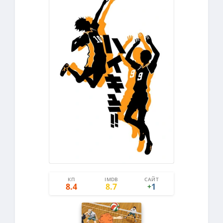
КП
IMDB
САЙТ
1
0
8.4
8.7
1
+