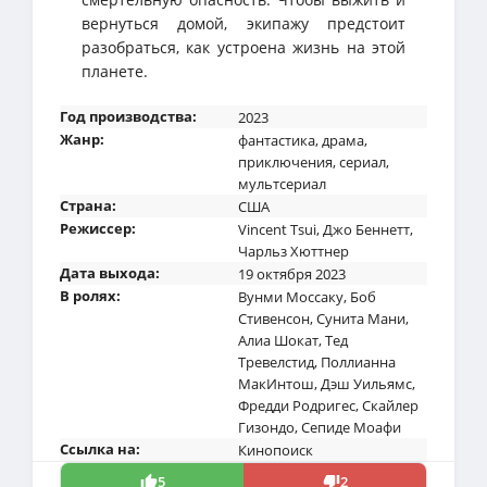
вернуться домой, экипажу предстоит
разобраться, как устроена жизнь на этой
планете.
Год производства:
2023
Жанр:
фантастика
,
драма
,
приключения
,
сериал
,
мультсериал
Страна:
США
Режиссер:
Vincent Tsui
,
Джо Беннетт
,
Чарльз Хюттнер
Дата выхода:
19 октября 2023
В ролях:
Вунми Моссаку
,
Боб
Стивенсон
,
Сунита Мани
,
Алиа Шокат
,
Тед
Тревелстид
,
Поллианна
МакИнтош
,
Дэш Уильямс
,
Фредди Родригес
,
Скайлер
Гизондо
,
Сепиде Моафи
Ссылка на:
Кинопоиск
5
2