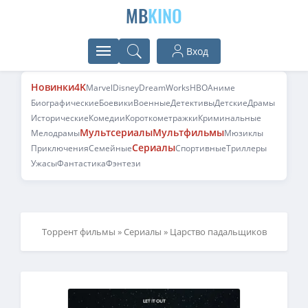
MB
KINO
Вход
Новинки
4K
Marvel
Disney
DreamWorks
HBO
Аниме
Биографические
Боевики
Военные
Детективы
Детские
Драмы
Исторические
Комедии
Короткометражки
Криминальные
Мультсериалы
Мультфильмы
Мелодрамы
Мюзиклы
Сериалы
Приключения
Семейные
Спортивные
Триллеры
Ужасы
Фантастика
Фэнтези
Торрент фильмы
»
Сериалы
» Царство падальщиков