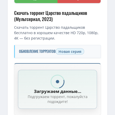
Скачать торрент Царство падальщиков
(Мультсериал, 2023)
Скачать торрент Царство падальщиков
бесплатно в хорошем качестве HD 720p, 1080p,
4K — без регистрации.
ОБНОВЛЕНИЕ ТОРРЕНТОВ
Новая серия
Скачать торрент — Царство падальщиков / Scavengers Reign /
1080p — Царство падальщиков / Scavengers Reign / Сезон: 1 / Се
720p — Царство падальщиков / Scavengers Reign / Сезон: 1 / Се
Загружаем данные…
Царство падальщиков / Scavengers Reign / Сезон: 1 / Серии: 1-
Подгружаем торрент, пожалуйста
1080p — Царство падальщиков / Scavengers Reign (2023) WEB-DL 
подождите!
Царство падальщиков / Scavengers Reign (2023) WEB-DLRip (сезон