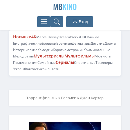
MB
KINO
Вход
Новинки
4K
Marvel
Disney
DreamWorks
HBO
Аниме
Биографические
Боевики
Военные
Детективы
Детские
Драмы
Исторические
Комедии
Короткометражки
Криминальные
Мультсериалы
Мультфильмы
Мелодрамы
Мюзиклы
Сериалы
Приключения
Семейные
Спортивные
Триллеры
Ужасы
Фантастика
Фэнтези
Торрент фильмы
»
Боевики
» Джон Картер