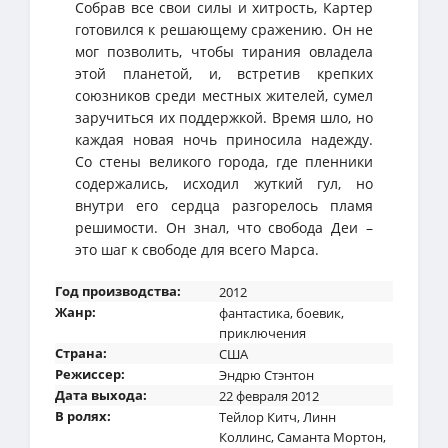
Собрав все свои силы и хитрость, Картер
готовился к решающему сражению. Он не
мог позволить, чтобы тирания овладела
этой планетой, и, встретив крепких
союзников среди местных жителей, сумел
заручиться их поддержкой. Время шло, но
каждая новая ночь приносила надежду.
Со стены великого города, где пленники
содержались, исходил жуткий гул, но
внутри его сердца разгорелось пламя
решимости. Он знал, что свобода Деи –
это шаг к свободе для всего Марса.
Год производства:
2012
Жанр:
фантастика
,
боевик
,
приключения
Страна:
США
Режиссер:
Эндрю Стэнтон
Дата выхода:
22 февраля 2012
В ролях:
Тейлор Китч
,
Линн
Коллинс
,
Саманта Мортон
,