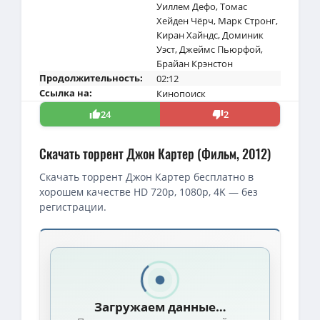
Уиллем Дефо
,
Томас
Хейден Чёрч
,
Марк Стронг
,
Киран Хайндс
,
Доминик
Уэст
,
Джеймс Пьюрфой
,
Брайан Крэнстон
Продолжительность:
02:12
Ссылка на:
Кинопоиск
24
2
Скачать торрент Джон Картер (Фильм, 2012)
Скачать торрент Джон Картер бесплатно в
хорошем качестве HD 720p, 1080p, 4K — без
регистрации.
Загружаем данные…