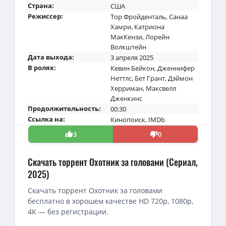
Страна:
США
Режиссер:
Тор Фройденталь
,
Санаа
Хамри
,
Катриона
МакКензи
,
Лорейн
Волкштейн
Дата выхода:
3 апреля 2025
В ролях:
Кевин Бейкон
,
Дженнифер
Неттлс
,
Бет Грант
,
Дэймон
Херриман
,
Максвелл
Дженкинс
Продолжительность:
00:30
Ссылка на:
Кинопоиск
,
IMDb
3
0
Скачать торрент Охотник за головами (Сериал,
2025)
Скачать торрент Охотник за головами
бесплатно в хорошем качестве HD 720p, 1080p,
4K — без регистрации.