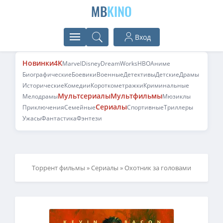
MB
KINO
Вход
Новинки
4K
Marvel
Disney
DreamWorks
HBO
Аниме
Биографические
Боевики
Военные
Детективы
Детские
Драмы
Исторические
Комедии
Короткометражки
Криминальные
Мультсериалы
Мультфильмы
Мелодрамы
Мюзиклы
Сериалы
Приключения
Семейные
Спортивные
Триллеры
Ужасы
Фантастика
Фэнтези
Торрент фильмы
»
Сериалы
» Охотник за головами