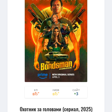
КП
IMDB
САЙТ
3
0
3
+
Охотник за головами (сериал, 2025)