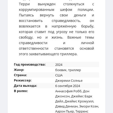
Терри вынужден столкнуться с
коррумпированным шефом полиции.
Пытаясь вернуть свои деньги и
восстановить справедливость, он
вовлекается в напряжённую борьбу,
которая ставит под угрозу не только его
свободу, но и жизнь. Важные темы
справедливости и личной
ответственности становятся основой
этого захватывающего триллера.
Год производства:
2024
Жанр:
боевик
,
триллер
Страна:
США
Режиссер:
Джереми Солнье
Дата выхода:
6 сентября 2024
В ролях:
Аннасофия Робб
,
Дон
Джонсон
,
Джеймс Бэдж
Дейл
,
Джеймс Кромуэлл
,
Дэвид Денман
,
Эмори Коэн
,
Аарон Пьер
,
Терренс