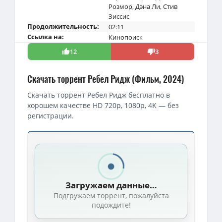
Розмор
,
Дэна Ли
,
Стив
Зиссис
Продолжительность:
02:11
Ссылка на:
Кинопоиск
12
3
Скачать торрент Ребел Ридж (Фильм, 2024)
Скачать торрент Ребел Ридж бесплатно в
хорошем качестве HD 720p, 1080p, 4K — без
регистрации.
Скачать торрент — Ребел Ридж / Rebel Ridge (2024)
1080p — Ребел Ридж / Rebel Ridge (Джереми Солнье / Jeremy Sauln
Ребел Ридж / Rebel Ridge (Джереми Солнье / Jeremy Saulnier) 
Загружаем данные…
Ребел Ридж / Rebel Ridge (Джереми Солнье / Jeremy Saulnier) [20
Подгружаем торрент, пожалуйста
1080p — Ребел Ридж / Rebel Ridge (2024) WEB-DL [H.264/1080p] 
подождите!
Ребел Ридж / Rebel Ridge (2024) WEB-DLRip [H.264] [MVO]
(2.1 GB