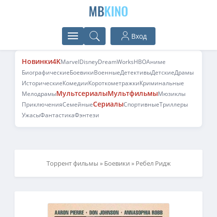
MB
KINO
Вход
Новинки
4K
Marvel
Disney
DreamWorks
HBO
Аниме
Биографические
Боевики
Военные
Детективы
Детские
Драмы
Исторические
Комедии
Короткометражки
Криминальные
Мультсериалы
Мультфильмы
Мелодрамы
Мюзиклы
Сериалы
Приключения
Семейные
Спортивные
Триллеры
Ужасы
Фантастика
Фэнтези
Торрент фильмы
»
Боевики
» Ребел Ридж