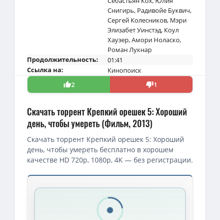
Себастьян Кох
,
Юлия
Снигирь
,
Радивойе Буквич
,
Сергей Колесников
,
Мэри
Элизабет Уинстэд
,
Коул
Хаузер
,
Амори Ноласко
,
Роман Лукнар
Продолжительность:
01:41
Ссылка на:
Кинопоиск
2
1
Скачать торрент Крепкий орешек 5: Хороший
день, чтобы умереть (Фильм, 2013)
Скачать торрент Крепкий орешек 5: Хороший
день, чтобы умереть бесплатно в хорошем
качестве HD 720p, 1080p, 4K — без регистрации.
Скачать торрент — Крепкий орешек 5: Хороший день, чтобы уме
4K — Крепкий орешек 5. Хороший день, чтобы умереть / A Good D
1080p — Крепкий орешек 5. Хороший день, чтобы умереть (Расшир