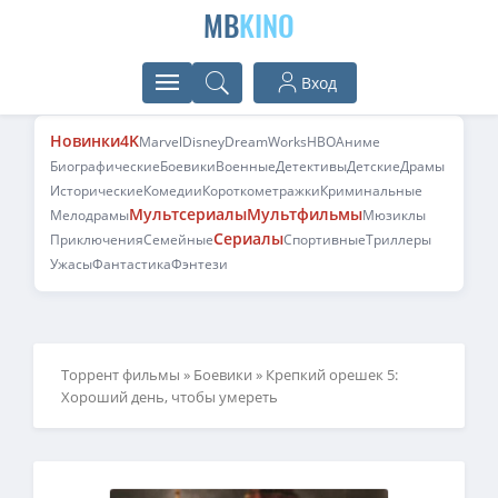
MB
KINO
Вход
Новинки
4K
Marvel
Disney
DreamWorks
HBO
Аниме
Биографические
Боевики
Военные
Детективы
Детские
Драмы
Исторические
Комедии
Короткометражки
Криминальные
Мультсериалы
Мультфильмы
Мелодрамы
Мюзиклы
Сериалы
Приключения
Семейные
Спортивные
Триллеры
Ужасы
Фантастика
Фэнтези
Торрент фильмы
»
Боевики
» Крепкий орешек 5:
Хороший день, чтобы умереть